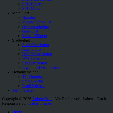
SPD Bayern
SPD Moos
Mein Dorf
Haardorf
Mühlhamer Keller
Onlinemarketing
Glaskunst
Möbel Zillinger
Stadtgebiet
Stadt Osterhofen
Jugendbüro
DKSB Osterhofen
WW Osterhofen
SW Osterhofen
Jugendtreff Osterhofen
Donaugemeinde
TC Thundorf
Spvgg Aicha
Erndl Küchen
Termine 2026
Copyright © 2026
Robert Kröll
. Alle Rechte vorbehalten. | Catch
Responsive von
Catch Themes
Nach
Home
oben