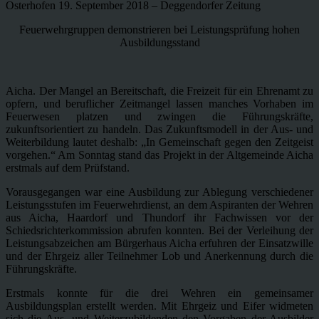
Osterhofen 19. September 2018 – Deggendorfer Zeitung
Feuerwehrgruppen demonstrieren bei Leistungsprüfung hohen
Ausbildungsstand
Aicha. Der Mangel an Bereitschaft, die Freizeit für ein Ehrenamt zu
opfern, und beruflicher Zeitmangel lassen manches Vorhaben im
Feuerwesen platzen und zwingen die Führungskräfte,
zukunftsorientiert zu handeln. Das Zukunftsmodell in der Aus- und
Weiterbildung lautet deshalb: „In Gemeinschaft gegen den Zeitgeist
vorgehen.“ Am Sonntag stand das Projekt in der Altgemeinde Aicha
erstmals auf dem Prüfstand.
Vorausgegangen war eine Ausbildung zur Ablegung verschiedener
Leistungsstufen im Feuerwehrdienst, an dem Aspiranten der Wehren
aus Aicha, Haardorf und Thundorf ihr Fachwissen vor der
Schiedsrichterkommission abrufen konnten. Bei der Verleihung der
Leistungsabzeichen am Bürgerhaus Aicha erfuhren der Einsatzwille
und der Ehrgeiz aller Teilnehmer Lob und Anerkennung durch die
Führungskräfte.
Erstmals konnte für die drei Wehren ein gemeinsamer
Ausbildungsplan erstellt werden. Mit Ehrgeiz und Eifer widmeten
sich die Aus- und Weiterzubildenden den Vorgaben der Ausbilder