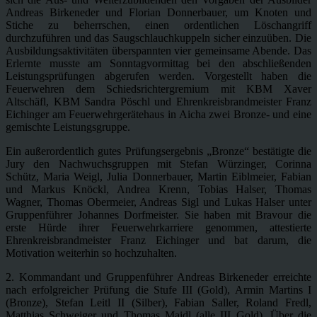
Andreas Birkeneder und Florian Donnerbauer, um Knoten und
Stiche zu beherrschen, einen ordentlichen Löschangriff
durchzuführen und das Saugschlauchkuppeln sicher einzuüben. Die
Ausbildungsaktivitäten überspannten vier gemeinsame Abende. Das
Erlernte musste am Sonntagvormittag bei den abschließenden
Leistungsprüfungen abgerufen werden. Vorgestellt haben die
Feuerwehren dem Schiedsrichtergremium mit KBM Xaver
Altschäfl, KBM Sandra Pöschl und Ehrenkreisbrandmeister Franz
Eichinger am Feuerwehrgerätehaus in Aicha zwei Bronze- und eine
gemischte Leistungsgruppe.
Ein außerordentlich gutes Prüfungsergebnis „Bronze“ bestätigte die
Jury den Nachwuchsgruppen mit Stefan Würzinger, Corinna
Schütz, Maria Weigl, Julia Donnerbauer, Martin Eiblmeier, Fabian
und Markus Knöckl, Andrea Krenn, Tobias Halser, Thomas
Wagner, Thomas Obermeier, Andreas Sigl und Lukas Halser unter
Gruppenführer Johannes Dorfmeister. Sie haben mit Bravour die
erste Hürde ihrer Feuerwehrkarriere genommen, attestierte
Ehrenkreisbrandmeister Franz Eichinger und bat darum, die
Motivation weiterhin so hochzuhalten.
2. Kommandant und Gruppenführer Andreas Birkeneder erreichte
nach erfolgreicher Prüfung die Stufe III (Gold), Armin Martins I
(Bronze), Stefan Leitl II (Silber), Fabian Saller, Roland Fredl,
Matthias Schweiger und Thomas Maidl (alle III Gold). Über die