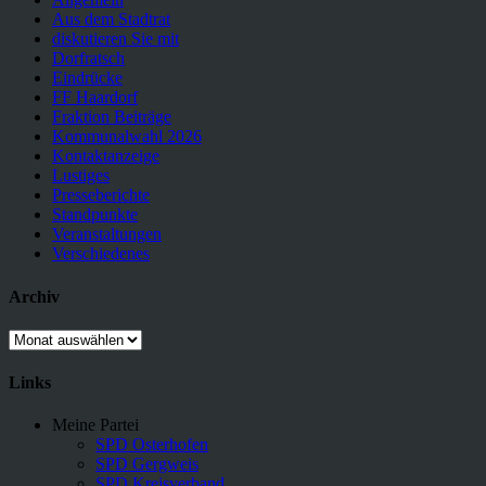
Aus dem Stadtrat
diskutieren Sie mit
Dorfratsch
Eindrücke
FF Haardorf
Fraktion Beiträge
Kommunalwahl 2026
Kontaktanzeige
Lustiges
Presseberichte
Standpunkte
Veranstaltungen
Verschiedenes
Archiv
Archiv
Links
Meine Partei
SPD Osterhofen
SPD Gergweis
SPD Kreisverband