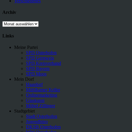
Verschiedenes
Archiv
Archiv
Links
Meine Partei
SPD Osterhofen
SPD Gergweis
SPD Kreisverband
SPD Bayern
SPD Moos
Mein Dorf
Haardorf
Mühlhamer Keller
Onlinemarketing
Glaskunst
Möbel Zillinger
Stadtgebiet
Stadt Osterhofen
Jugendbüro
DKSB Osterhofen