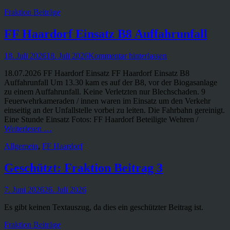
Kategorien
Fraktion Beiträge
FF Haardorf Einsatz B8 Auffahrunfall
Veröffentlicht
18. Juli 2026
18. Juli 2026
Kommentar hinterlassen
am
18.07.2026 FF Haardorf Einsatz FF Haardorf Einsatz B8
Auffahrunfall Um 13.30 kam es auf der B8, vor der Biogasanlage
zu einem Auffahrunfall. Keine Verletzten nur Blechschaden. 9
Feuerwehrkameraden / innen waren im Einsatz um den Verkehr
einseitig an der Unfallstelle vorbei zu leiten. Die Fahrbahn gereinigt.
Eine Stunde Einsatz Fotos: FF Haardorf Beteiligte Wehren /
Weiterlesen …
Kategorien
Allgemein
,
FF Haardorf
Geschützt: Fraktion Beitrag 3
Veröffentlicht
7. Juni 2026
26. Juli 2026
am
Es gibt keinen Textauszug, da dies ein geschützter Beitrag ist.
Kategorien
Fraktion Beiträge