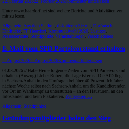
Veröffentlicht
22. Februar 2026
22. Februar 2026
Kommentar hinterlassen
am
Unter www.haardorf.net sind weitere Berichte und Aktivitäten von
mir zu lesen.
Kategorien
Allgemein
,
Aus dem Stadtrat
,
diskutieren Sie mit
,
Dorfratsch
,
Eindrücke
,
FF Haardorf
,
Kommunalwahl 2026
,
Lustiges
,
Presseberichte
,
Standpunkte
,
Veranstaltungen
,
Verschiedenes
E-Mail vom SPD Parteivorstand erhalten
Veröffentlicht
2. August 2026
2. August 2026
Kommentar hinterlassen
am
01.08.2026 // Habe Heute folgende Zeilen vom SPD Parteivorstand
erhalten. (Auszug) Lieber Robert, die Lage ist ernst. Die AfD liegt
in Sachsen-Anhalt in den Umfragen bei über 40 Prozent. Ich fahre
nächste Woche selbst nach Sachsen-Anhalt, um die Kandidierenden
vor Ort im Wahlkampf zu unterstützen – an den Haustüren, an den
Infoständen und beim Plakatieren.
Weiterlesen …
Kategorien
Allgemein
,
Standpunkte
Gründungsmitglieder holen den Sieg