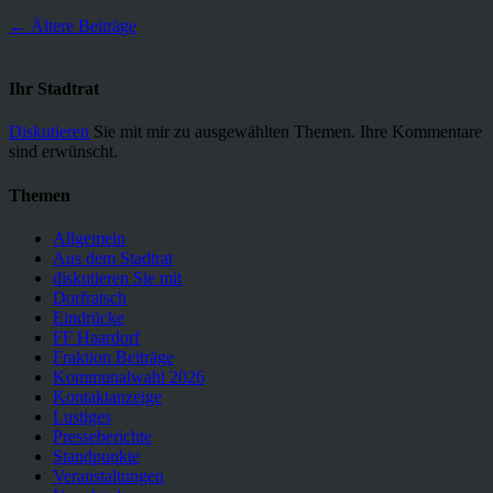
Beitragsnavigation
←
Ältere Beiträge
Ihr Stadtrat
Diskutieren
Sie mit mir zu ausgewählten Themen. Ihre Kommentare
sind erwünscht.
Themen
Allgemein
Aus dem Stadtrat
diskutieren Sie mit
Dorfratsch
Eindrücke
FF Haardorf
Fraktion Beiträge
Kommunalwahl 2026
Kontaktanzeige
Lustiges
Presseberichte
Standpunkte
Veranstaltungen