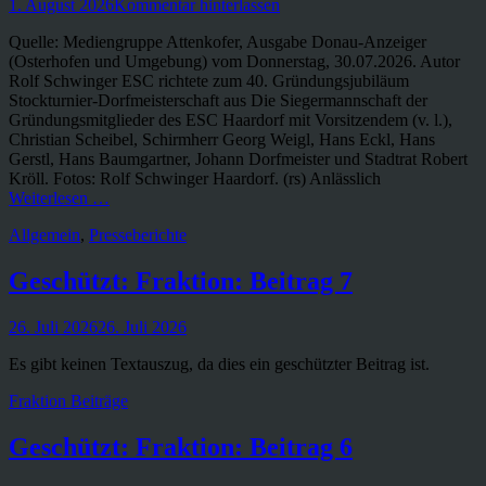
Veröffentlicht
1. August 2026
Kommentar hinterlassen
am
Quelle: Mediengruppe Attenkofer, Ausgabe Donau-Anzeiger
(Osterhofen und Umgebung) vom Donnerstag, 30.07.2026. Autor
Rolf Schwinger ESC richtete zum 40. Gründungsjubiläum
Stockturnier-Dorfmeisterschaft aus Die Siegermannschaft der
Gründungsmitglieder des ESC Haardorf mit Vorsitzendem (v. l.),
Christian Scheibel, Schirmherr Georg Weigl, Hans Eckl, Hans
Gerstl, Hans Baumgartner, Johann Dorfmeister und Stadtrat Robert
Kröll. Fotos: Rolf Schwinger Haardorf. (rs) Anlässlich
Weiterlesen …
Kategorien
Allgemein
,
Presseberichte
Geschützt: Fraktion: Beitrag 7
Veröffentlicht
26. Juli 2026
26. Juli 2026
am
Es gibt keinen Textauszug, da dies ein geschützter Beitrag ist.
Kategorien
Fraktion Beiträge
Geschützt: Fraktion: Beitrag 6