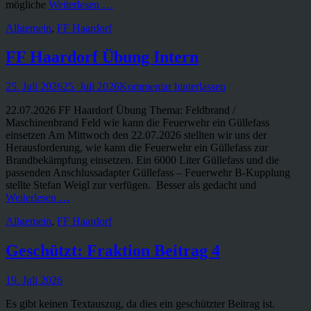
mögliche
Weiterlesen …
Kategorien
Allgemein
,
FF Haardorf
FF Haardorf Übung Intern
Veröffentlicht
25. Juli 2026
25. Juli 2026
Kommentar hinterlassen
am
22.07.2026 FF Haardorf Übung Thema: Feldbrand /
Maschinenbrand Feld wie kann die Feuerwehr ein Güllefass
einsetzen Am Mittwoch den 22.07.2026 stellten wir uns der
Herausforderung, wie kann die Feuerwehr ein Güllefass zur
Brandbekämpfung einsetzen. Ein 6000 Liter Güllefass und die
passenden Anschlussadapter Güllefass – Feuerwehr B-Kupplung
stellte Stefan Weigl zur verfügen. Besser als gedacht und
Weiterlesen …
Kategorien
Allgemein
,
FF Haardorf
Geschützt: Fraktion Beitrag 4
Veröffentlicht
19. Juli 2026
am
Es gibt keinen Textauszug, da dies ein geschützter Beitrag ist.