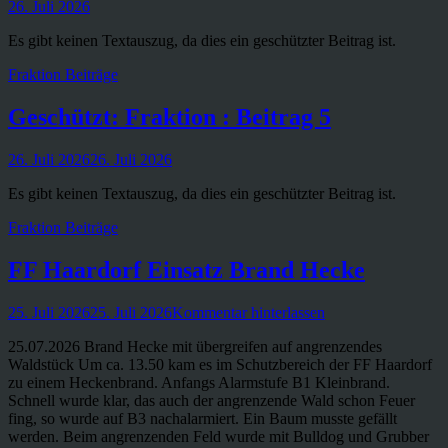
Veröffentlicht
26. Juli 2026
am
Es gibt keinen Textauszug, da dies ein geschützter Beitrag ist.
Kategorien
Fraktion Beiträge
Geschützt: Fraktion : Beitrag 5
Veröffentlicht
26. Juli 2026
26. Juli 2026
am
Es gibt keinen Textauszug, da dies ein geschützter Beitrag ist.
Kategorien
Fraktion Beiträge
FF Haardorf Einsatz Brand Hecke
Veröffentlicht
25. Juli 2026
25. Juli 2026
Kommentar hinterlassen
am
25.07.2026 Brand Hecke mit übergreifen auf angrenzendes
Waldstück Um ca. 13.50 kam es im Schutzbereich der FF Haardorf
zu einem Heckenbrand. Anfangs Alarmstufe B1 Kleinbrand.
Schnell wurde klar, das auch der angrenzende Wald schon Feuer
fing, so wurde auf B3 nachalarmiert. Ein Baum musste gefällt
werden. Beim angrenzenden Feld wurde mit Bulldog und Grubber