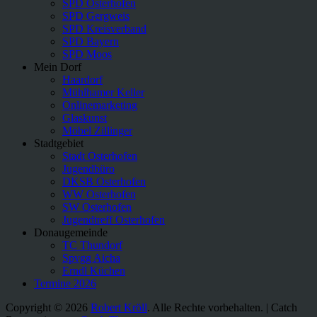
SPD Osterhofen
SPD Gergweis
SPD Kreisverband
SPD Bayern
SPD Moos
Mein Dorf
Haardorf
Mühlhamer Keller
Onlinemarketing
Glaskunst
Möbel Zillinger
Stadtgebiet
Stadt Osterhofen
Jugendbüro
DKSB Osterhofen
WW Osterhofen
SW Osterhofen
Jugendtreff Osterhofen
Donaugemeinde
TC Thundorf
Spvgg Aicha
Erndl Küchen
Termine 2026
Copyright © 2026
Robert Kröll
. Alle Rechte vorbehalten. | Catch