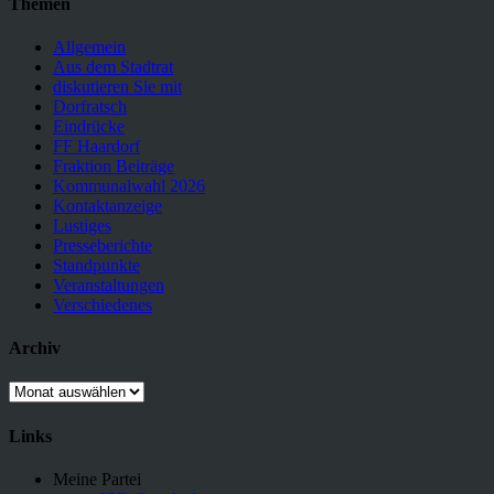
Themen
Allgemein
Aus dem Stadtrat
diskutieren Sie mit
Dorfratsch
Eindrücke
FF Haardorf
Fraktion Beiträge
Kommunalwahl 2026
Kontaktanzeige
Lustiges
Presseberichte
Standpunkte
Veranstaltungen
Verschiedenes
Archiv
Archiv
Links
Meine Partei