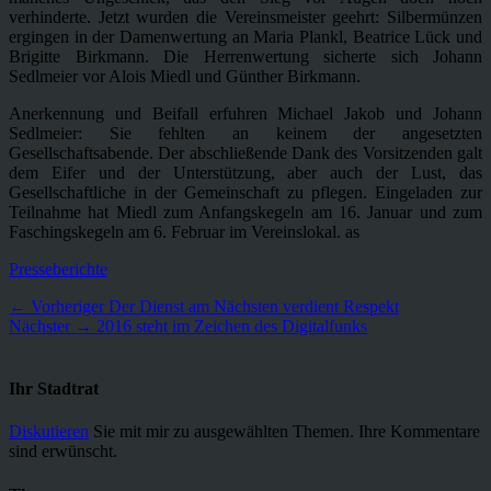
verhinderte. Jetzt wurden die Vereinsmeister geehrt: Silbermünzen
ergingen in der Damenwertung an Maria Plankl, Beatrice Lück und
Brigitte Birkmann. Die Herrenwertung sicherte sich Johann
Sedlmeier vor Alois Miedl und Günther Birkmann.
Anerkennung und Beifall erfuhren Michael Jakob und Johann
Sedlmeier: Sie fehlten an keinem der angesetzten
Gesellschaftsabende. Der abschließende Dank des Vorsitzenden galt
dem Eifer und der Unterstützung, aber auch der Lust, das
Gesellschaftliche in der Gemeinschaft zu pflegen. Eingeladen zur
Teilnahme hat Miedl zum Anfangskegeln am 16. Januar und zum
Faschingskegeln am 6. Februar im Vereinslokal. as
Kategorien
Presseberichte
Beitragsnavigation
Vorheriger
← Vorheriger
Der Dienst am Nächsten verdient Respekt
Nächster
Beitrag:
Nächster →
2016 steht im Zeichen des Digitalfunks
Beitrag:
Ihr Stadtrat
Diskutieren
Sie mit mir zu ausgewählten Themen. Ihre Kommentare
sind erwünscht.