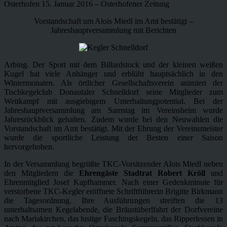
Osterhofen 15. Januar 2016 – Osterhofener Zeitung
Vorstandschaft um Alois Miedl im Amt bestätigt –
Jahreshauptversammlung mit Berichten
Arbing. Der Sport mit dem Billardstock und der kleinen weißen
Kugel hat viele Anhänger und erblüht hauptsächlich in den
Wintermonaten. Als örtlicher Gesellschaftsverein animiert der
Tischkegelclub Donautaler Schnelldorf seine Mitglieder zum
Wettkampf mit ausgiebigem Unterhaltungpotential. Bei der
Jahreshauptversammlung am Samstag im Vereinsheim wurde
Jahresrückblick gehalten. Zudem wurde bei den Neuwahlen die
Vorstandschaft im Amt bestätigt. Mit der Ehrung der Vereinsmeister
wurde die sportliche Leistung der Besten einer Saison
hervorgehoben.
In der Versammlung begrüßte TKC-Vorsitzender Alois Miedl neben
den Mitgliedern die
Ehrengäste Stadtrat Robert Kröll
und
Ehrenmitglied Josef Kapfhammer. Nach einer Gedenkminute für
verstorbene TKC-Kegler eröffnete Schriftführerin Brigitte Birkmann
die Tagesordnung. Ihre Ausführungen streiften die 13
unterhaltsamen Kegelabende, die Bräustüberlfahrt der Dorfvereine
nach Mariakirchen, das lustige Faschingskegeln, das Ripperlessen in