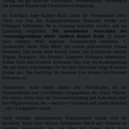
Atzing, das gut besuchte Osterkegeln, Sommergrillen, Strohkegeln
mit schönen Preisen und Christbaumversteigerung.
Im Anschluss legte Kassier Rudi Gratzl die Vereinskasse offen.
Diese war von den Kassenprüferinnen Rosmarie Dobler und
Hildegard Mittermeier für in Ordnung befunden worden und zur
Entlastung empfohlen.
Die anstehenden Neuwahlen des
Vorstandsgremiums leitete Stadtrat Robert Kröll.
Er konnte
nach erfolgter Wahl folgende Vorstandschaft benennen: 1.
Vorsitzender bleibt Alois Miedl. Ihn vertritt stellvertretend Johann
Sedlmeier. Die Kasse führt Rudolf Gratzl, das Schriftliche erledigt
Brigitte Birkmann. Als Beisitzer fungieren Hildegard Mittermeier,
Tobias Seidl und Dominik Birkmann. Das Amt der Kassenprüfung
übt neu Josefa Zitzelsberger für die über Jahrzehnte tätige Rosmarie
Dobler aus. Die Nachfolge für Beisitzer Tom Kessler tritt Dominik
Birkmann an.
Vorsitzender Alois Miedl dankte den Scheidenden für ihr
ehrenamtliches und zuverlässiges Engagement mit einem Präsent.
Ein kurzer Abriss über die Vereinsentwicklung gab Aufschluss über
den Mitgliederstand, der – nach zwei Austritten und einem Sterbefall
– mit 74 angegeben wurde.
Nach dreizehn unterhaltsamen Kegelabenden trennte sich die
sportliche Spreu vom Weizen, konstatierte Miedl und erinnerte an
manches Ungeschick, das den Sieg vor Augen doch noch