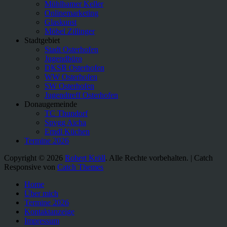
Mühlhamer Keller
Onlinemarketing
Glaskunst
Möbel Zillinger
Stadtgebiet
Stadt Osterhofen
Jugendbüro
DKSB Osterhofen
WW Osterhofen
SW Osterhofen
Jugendtreff Osterhofen
Donaugemeinde
TC Thundorf
Spvgg Aicha
Erndl Küchen
Termine 2026
Copyright © 2026
Robert Kröll
. Alle Rechte vorbehalten. | Catch
Responsive von
Catch Themes
Nach
Home
oben
Über mich
scrollen
Termine 2026
Kontaktanzeige
Impressum