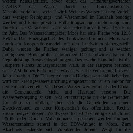
werden herausgefiltert, bevor durch das Enthärtungsverfahren
CARIX® das Wasser durch ein Ionenaustauscher-
Mischbettverfahren „weich“ wird. Weiches Wasser hat den Vorteil,
dass weniger Reinigungs- und Waschmittel im Haushalt benötigt
werden und keine privaten Enthärtungsanlagen mehr nötig sind.
Durch diese Maßnahmen spart sich jeder Haushalt etwa 150 Euro
im Jahr. Das Wasserschutzgebiet Moos hat eine Fläche von 1216
Hektar. Das Einzugsgebiet des Trinkwasserbrunnens Moos wird
durch ein Kooperationsmodell mit den Landwirten sichergestellt.
Dabei werden die Flächen weniger gedüngt und es werden
durchgehend Bodenproben entnommen. Die Landwirte erhalten als
Gegenleistung Ausgleichszahlungen. Das zweite Standbein ist die
Talsperre Flanitz im Bayerischen Wald. In der Talsperre befinden
sich 22 Millionen Kubikmeter Wasser, was die Versorgung für zwei
Jahre absichert. Die Talsperre dient als Hochwasserrückhaltebecken,
wird zur Niedrigwasseraufhöhung eingesetzt und ist ein Faktor für
den Fremdenverkehr. Mit diesem Wasser werden rechts der Donau
die Gemeindeteile Aicha und Haardorf versorgt. Die
Wasserversorgung ist seit 1923 Pflichtaufgabe für die Gemeinden.
Um diese zu erfüllen, haben sich die Gemeinden zu einem
Zweckverband, zu einer Körperschaft des öffentlichen Rechts,
zusammengeschlossen. Waldwasser hat 70 Beschäftigte südlich und
nördlich der Donau. Vollautomatisch gesteuert werden Pumpen,
Wasserentnahme zentral in der EDV-Anlage in Moos. Zum
Abschluss bedankte sich Vorsitzender Johann Weigl für die