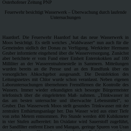
Osterhofener Zeitung PNP
Feuerwehr besichtigt Wasserwerk – Überwachung durch laufende
Untersuchungen
Haardorf. Die Feuerwehr Haardorf hat das neue Wasserwerk in
Moos besichtigt. Es stellt weiches „Waldwasser“ nun auch für die
Gemeinden südlich der Donau zu Verfügung. Werkleiter Hermann
Gruber informierte eingehend über die Wasserversorgung. Zunächst
aber berichtete er vom Fund einer Einheit Enterokokken auf 100
Milliliter an der Wasserentnahmestelle in Sammern. Mitteilungen
wurden bereits an die Presse und an den Rundfunk über ein
vorsorgliches Abkochgebot ausgesandt. Die Desinfektion des
Leitungsnetzes mit Chlor wurde schon veranlasst. Neben eigenen
Laboruntersuchungen übernehmen Fremdfirmen die Kontrolle des
Wassers. Immer wieder erkundigten sich besorgte Bürgermeister
telefonisch über die eingeleiteten Maß- nahmen. „Trinkwasser ist
das am besten untersuchte und überwachte Lebensmittel“, so
Gruber. Das Wasserwerk Moos stellt gesundes Trinkwasser mit der
zentralen Enthärtungsanlage her. Das Wasser wird aus einer Tiefe
von zehn Metern entnommen. Pro Stunde werden 400 Kubikmeter
in vier Stufen aufbereitet: Im Oxidator wird Sauerstoff zugeführt,
der Sandfilter entfernt Eisen und Mangan, geringe Spuren von Uran