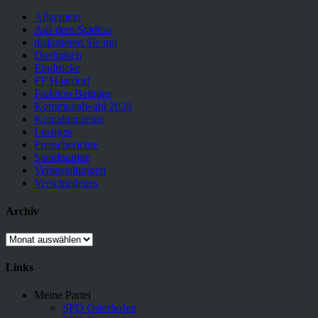
Allgemein
Aus dem Stadtrat
diskutieren Sie mit
Dorfratsch
Eindrücke
FF Haardorf
Fraktion Beiträge
Kommunalwahl 2026
Kontaktanzeige
Lustiges
Presseberichte
Standpunkte
Veranstaltungen
Verschiedenes
Archiv
Archiv
Links
Meine Partei
SPD Osterhofen