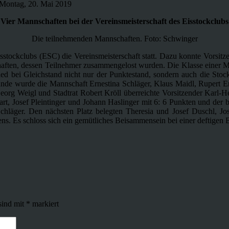
ntag, 20. Mai 2019
Vier Mannschaften bei der Vereinsmeisterschaft des Eisstockclubs
Die teilnehmenden Mannschaften. Foto: Schwinger
tockclubs (ESC) die Vereinsmeisterschaft statt. Dazu konnte Vorsitze
haften, dessen Teilnehmer zusammengelost wurden. Die Klasse einer Ma
ied bei Gleichstand nicht nur der Punktestand, sondern auch die Stoc
unde wurde die Mannschaft Ernestina Schläger, Klaus Maidl, Rupert E
eorg Weigl und Stadtrat Robert Kröll überreichte Vorsitzender Karl-
rt, Josef Pleintinger und Johann Haslinger mit 6: 6 Punkten und der b
chläger. Den nächsten Platz belegten Theresia und Josef Duschl, Jo
ns. Es schloss sich ein gemütliches Beisammensein bei einer deftigen B
sind mit
*
markiert