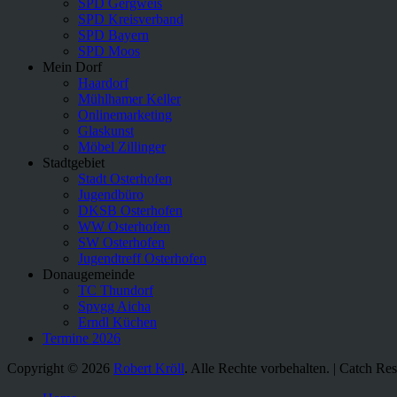
SPD Gergweis
SPD Kreisverband
SPD Bayern
SPD Moos
Mein Dorf
Haardorf
Mühlhamer Keller
Onlinemarketing
Glaskunst
Möbel Zillinger
Stadtgebiet
Stadt Osterhofen
Jugendbüro
DKSB Osterhofen
WW Osterhofen
SW Osterhofen
Jugendtreff Osterhofen
Donaugemeinde
TC Thundorf
Spvgg Aicha
Erndl Küchen
Termine 2026
Copyright © 2026
Robert Kröll
. Alle Rechte vorbehalten. | Catch R
Nach