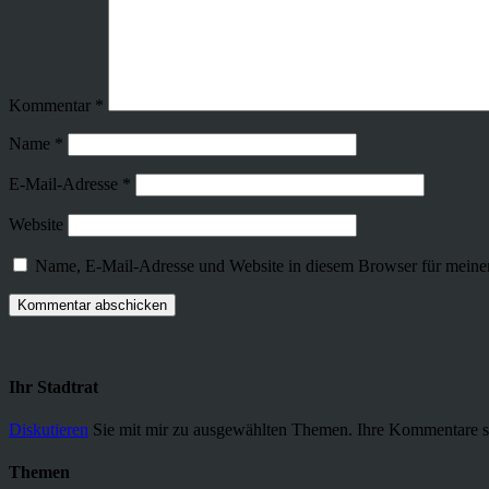
Kommentar
*
Name
*
E-Mail-Adresse
*
Website
Name, E-Mail-Adresse und Website in diesem Browser für meine
Ihr Stadtrat
Diskutieren
Sie mit mir zu ausgewählten Themen. Ihre Kommentare s
Themen