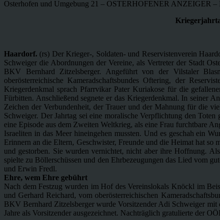
Osterhofen und Umgebung 21 – OSTERHOFENER ANZEIGER – Mo
Kriegerjahrt
Haardorf.
(rs) Der Krieger-, Soldaten- und Reservistenverein Haard
Schweiger die Abordnungen der Vereine, als Vertreter der Stadt O
BKV Bernhard Zitzelsberger. Angeführt von der Vilstaler Bl
oberösterreichische Kameradschaftsbundes Oftering, der Reserv
Kriegerdenkmal sprach Pfarrvikar Pater Kuriakose für die gefallene
Fürbitten. Anschließend segnete er das Kriegerdenkmal. In seiner An
Zeichen der Verbundenheit, der Trauer und der Mahnung für die viele
Schweiger. Der Jahrtag sei eine moralische Verpflichtung den Toten 
eine Episode aus dem Zweiten Weltkrieg, als eine Frau furchtbare An
Israeliten in das Meer hineingehen mussten. Und es geschah ein Wun
Erinnern an die Eltern, Geschwister, Freunde und die Heimat hat so
und gestorben. Sie wurden vernichtet, nicht aber ihre Hoffnung. A
spielte zu Böllerschüssen und den Ehrbezeugungen das Lied vom gu
und Erwin Fredl.
Ehre, wem Ehre gebührt
Nach dem Festzug wurden im Hof des Vereinslokals Knöckl im Beis
und Gerhard Reichard, vom oberösterreichischen Kameradschaftsbund
BKV Bernhard Zitzelsberger wurde Vorsitzender Adi Schweiger mit de
Jahre als Vorsitzender ausgezeichnet. Nachträglich gratulierte der