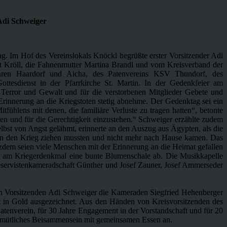
Adi Schweiger
ag. Im Hof des Vereinslokals Knöckl begrüßte erster Vorsitzender Adi
t Kröll, die Fahnenmutter Martina Brandl und vom Kreisverband der
hren Haardorf und Aicha, des Patenvereins KSV Thundorf, des
tesdienst in der Pfarrkirche St. Martin. In der Gedenkfeier am
on Terror und Gewalt und für die verstorbenen Mitglieder Gebete und
 Erinnerung an die Kriegstoten stetig abnehme. Der Gedenktag sei ein
fühlens mit denen, die familiäre Verluste zu tragen hatten“, betonte
den und für die Gerechtigkeit einzustehen.“ Schweiger erzählte zudem
lbst von Angst gelähmt, erinnerte an den Auszug aus Ägypten, als die
ie in den Krieg ziehen mussten und nicht mehr nach Hause kamen. Das
zdem seien viele Menschen mit der Erinnerung an die Heimat gefallen
ger am Kriegerdenkmal eine bunte Blumenschale ab. Die Musikkapelle
servistenkameradschaft Günther und Josef Zauner, Josef Ammerseder
n Vorsitzenden Adi Schweiger die Kameraden Siegfried Hehenberger
it in Gold ausgezeichnet. Aus den Händen von Kreisvorsitzenden des
tenverein, für 30 Jahre Engagement in der Vorstandschaft und für 20
 gemütliches Beisammensein mit gemeinsamen Essen an.