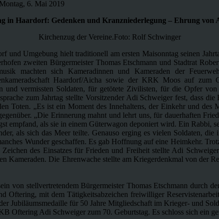
ntag, 6. Mai 2019
ag in Haardorf: Gedenken und Kranzniederlegung – Ehrung von 
Kirchenzug der Vereine.Foto: Rolf Schwinger
orf und Umgebung hielt traditionell am ersten Maisonntag seinen Jahrt
sterhofen zweiten Bürgermeister Thomas Etschmann und Stadtrat Rober
asmusik machten sich Kameradinnen und Kameraden der Feuerwe
istenkameradschaft Haardorf/Aicha sowie der KRK Moos auf zum Got
n und vermissten Soldaten, für getötete Zivilisten, für die Opfer v
sprache zum Jahrtag stellte Vorsitzender Adi Schweiger fest, dass die
n Toten. „Es ist ein Moment des Innehaltens, der Einkehr und des Mit
gegenüber. „Die Erinnerung mahnt und lehrt uns, für dauerhaften Frie
gst empfand, als sie in einem Güterwagon deponiert wird. Ein Rabbi, se
der, als sich das Meer teilte. Genauso erging es vielen Soldaten, d
 manches Wunder geschaffen. Es gab Hoffnung auf eine Heimkehr. Trot
ls Zeichen des Einsatzes für Frieden und Freiheit stellte Adi Schwei
ten Kameraden. Die Ehrenwache stellte am Kriegerdenkmal von der Re
ein von stellvertretendem Bürgermeister Thomas Etschmann durch de
 Oftering, mit dem Tätigkeitsabzeichen freiwilliger Reservistenarbe
r Jubiläumsmedaille für 50 Jahre Mitgliedschaft im Krieger- und Solda
 OÖKB Oftering Adi Schweiger zum 70. Geburtstag. Es schloss sich ein