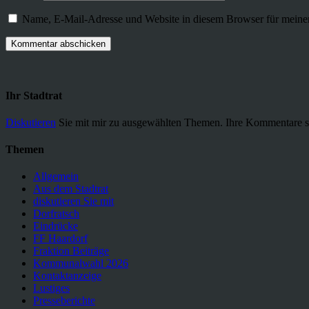
Name, E-Mail-Adresse und Website in diesem Browser für meine
Ihr Stadtrat
Diskutieren
Sie mit mir zu ausgewählten Themen. Ihre Kommentare s
Themen
Allgemein
Aus dem Stadtrat
diskutieren Sie mit
Dorfratsch
Eindrücke
FF Haardorf
Fraktion Beiträge
Kommunalwahl 2026
Kontaktanzeige
Lustiges
Presseberichte