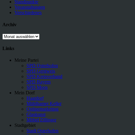
Standpunkte
Veranstaltungen
Verschiedenes
Archiv
Archiv
Links
Meine Partei
SPD Osterhofen
SPD Gergweis
SPD Kreisverband
SPD Bayern
SPD Moos
Mein Dorf
Haardorf
Mühlhamer Keller
Onlinemarketing
Glaskunst
Möbel Zillinger
Stadtgebiet
Stadt Osterhofen