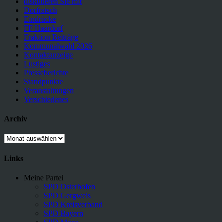
diskutieren Sie mit
Dorfratsch
Eindrücke
FF Haardorf
Fraktion Beiträge
Kommunalwahl 2026
Kontaktanzeige
Lustiges
Presseberichte
Standpunkte
Veranstaltungen
Verschiedenes
Archiv
Archiv
Links
Meine Partei
SPD Osterhofen
SPD Gergweis
SPD Kreisverband
SPD Bayern