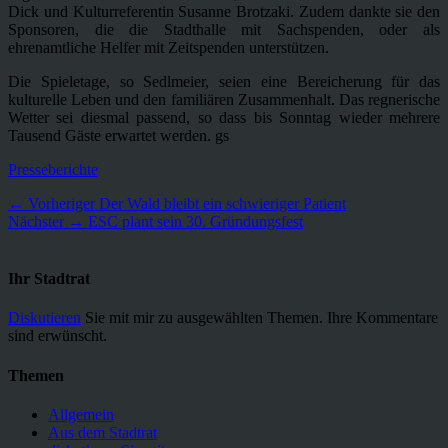
Dick und Kulturreferentin Susanne Brotzaki. Zudem dankte sie den
Sponsoren, die die Stadthalle mit Sachspenden, oder als
ehrenamtliche Helfer mit Zeitspenden unterstützen.
Die Spieletage, so Sedlmeier, seien eine Bereicherung für das
kulturelle Leben und den familiären Zusammenhalt. Das regnerische
Wetter sei diesmal passend, so dass bis Sonntag wieder mehrere
Tausend Gäste erwartet werden. gs
Kategorien
Presseberichte
Beitragsnavigation
Vorheriger
← Vorheriger
Der Wald bleibt ein schwieriger Patient
Nächster
Beitrag:
Nächster →
ESC plant sein 30. Gründungsfest
Beitrag:
Ihr Stadtrat
Diskutieren
Sie mit mir zu ausgewählten Themen. Ihre Kommentare
sind erwünscht.
Themen
Allgemein
Aus dem Stadtrat