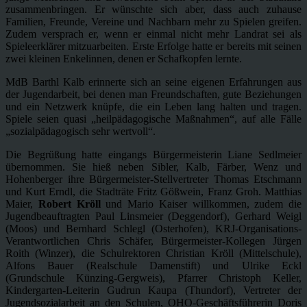
zusammenbringen. Er wünschte sich aber, dass auch zuhause
Familien, Freunde, Vereine und Nachbarn mehr zu Spielen greifen.
Zudem versprach er, wenn er einmal nicht mehr Landrat sei als
Spieleerklärer mitzuarbeiten. Erste Erfolge hatte er bereits mit seinen
zwei kleinen Enkelinnen, denen er Schafkopfen lernte.
MdB Barthl Kalb erinnerte sich an seine eigenen Erfahrungen aus
der Jugendarbeit, bei denen man Freundschaften, gute Beziehungen
und ein Netzwerk knüpfe, die ein Leben lang halten und tragen.
Spiele seien quasi „heilpädagogische Maßnahmen“, auf alle Fälle
„sozialpädagogisch sehr wertvoll“.
Die Begrüßung hatte eingangs Bürgermeisterin Liane Sedlmeier
übernommen. Sie hieß neben Sibler, Kalb, Färber, Wenz und
Hohenberger ihre Bürgermeister-Stellvertreter Thomas Etschmann
und Kurt Erndl, die Stadträte Fritz Gößwein, Franz Groh. Matthias
Maier,
Robert Kröll
und Mario Kaiser willkommen, zudem die
Jugendbeauftragten Paul Linsmeier (Deggendorf), Gerhard Weigl
(Moos) und Bernhard Schlegl (Osterhofen), KRJ-Organisations-
Verantwortlichen Chris Schäfer, Bürgermeister-Kollegen Jürgen
Roith (Winzer), die Schulrektoren Christian Kröll (Mittelschule),
Alfons Bauer (Realschule Damenstift) und Ulrike Eckl
(Grundschule Künzing-Gergweis), Pfarrer Christoph Keller,
Kindergarten-Leiterin Gudrun Kaupa (Thundorf), Vertreter der
Jugendsozialarbeit an den Schulen, OHO-Geschäftsführerin Doris