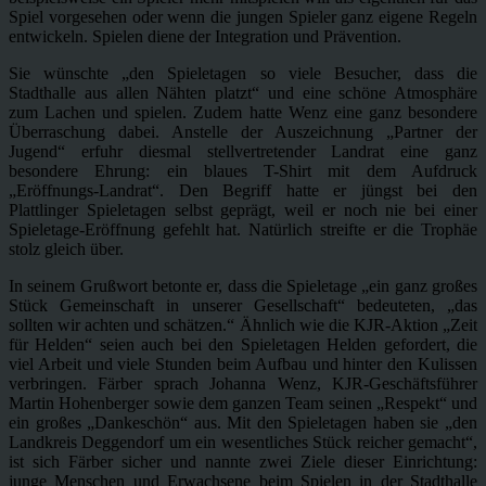
Spiel vorgesehen oder wenn die jungen Spieler ganz eigene Regeln
entwickeln. Spielen diene der Integration und Prävention.
Sie wünschte „den Spieletagen so viele Besucher, dass die
Stadthalle aus allen Nähten platzt“ und eine schöne Atmosphäre
zum Lachen und spielen. Zudem hatte Wenz eine ganz besondere
Überraschung dabei. Anstelle der Auszeichnung „Partner der
Jugend“ erfuhr diesmal stellvertretender Landrat eine ganz
besondere Ehrung: ein blaues T-Shirt mit dem Aufdruck
„Eröffnungs-Landrat“. Den Begriff hatte er jüngst bei den
Plattlinger Spieletagen selbst geprägt, weil er noch nie bei einer
Spieletage-Eröffnung gefehlt hat. Natürlich streifte er die Trophäe
stolz gleich über.
In seinem Grußwort betonte er, dass die Spieletage „ein ganz großes
Stück Gemeinschaft in unserer Gesellschaft“ bedeuteten, „das
sollten wir achten und schätzen.“ Ähnlich wie die KJR-Aktion „Zeit
für Helden“ seien auch bei den Spieletagen Helden gefordert, die
viel Arbeit und viele Stunden beim Aufbau und hinter den Kulissen
verbringen. Färber sprach Johanna Wenz, KJR-Geschäftsführer
Martin Hohenberger sowie dem ganzen Team seinen „Respekt“ und
ein großes „Dankeschön“ aus. Mit den Spieletagen haben sie „den
Landkreis Deggendorf um ein wesentliches Stück reicher gemacht“,
ist sich Färber sicher und nannte zwei Ziele dieser Einrichtung:
junge Menschen und Erwachsene beim Spielen in der Stadthalle