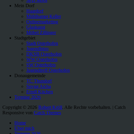
SPD Moos
Mein Dorf
Haardorf
Mühlhamer Keller
Onlinemarketing
Glaskunst
Möbel Zillinger
Stadtgebiet
Stadt Osterhofen
Jugendbüro
DKSB Osterhofen
WW Osterhofen
SW Osterhofen
Jugendtreff Osterhofen
Donaugemeinde
TC Thundorf
Spvgg Aicha
Erndl Küchen
Termine 2026
Copyright © 2026
Robert Kröll
. Alle Rechte vorbehalten. | Catch
Responsive von
Catch Themes
Nach
Home
oben
Über mich
scrollen
Termine 2026