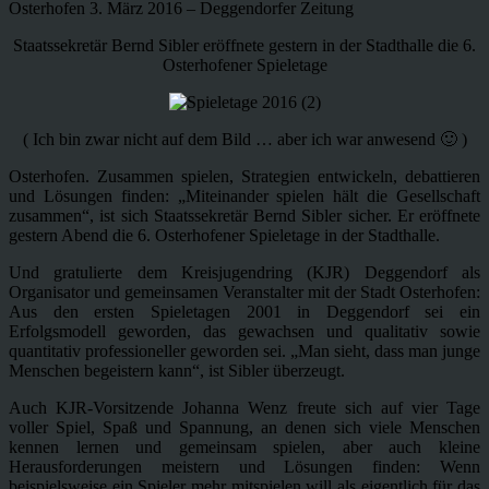
Osterhofen 3. März 2016 – Deggendorfer Zeitung
Staatssekretär Bernd Sibler eröffnete gestern in der Stadthalle die 6.
Osterhofener Spieletage
( Ich bin zwar nicht auf dem Bild … aber ich war anwesend 🙂 )
Osterhofen. Zusammen spielen, Strategien entwickeln, debattieren
und Lösungen finden: „Miteinander spielen hält die Gesellschaft
zusammen“, ist sich Staatssekretär Bernd Sibler sicher. Er eröffnete
gestern Abend die 6. Osterhofener Spieletage in der Stadthalle.
Und gratulierte dem Kreisjugendring (KJR) Deggendorf als
Organisator und gemeinsamen Veranstalter mit der Stadt Osterhofen:
Aus den ersten Spieletagen 2001 in Deggendorf sei ein
Erfolgsmodell geworden, das gewachsen und qualitativ sowie
quantitativ professioneller geworden sei. „Man sieht, dass man junge
Menschen begeistern kann“, ist Sibler überzeugt.
Auch KJR-Vorsitzende Johanna Wenz freute sich auf vier Tage
voller Spiel, Spaß und Spannung, an denen sich viele Menschen
kennen lernen und gemeinsam spielen, aber auch kleine
Herausforderungen meistern und Lösungen finden: Wenn
beispielsweise ein Spieler mehr mitspielen will als eigentlich für das