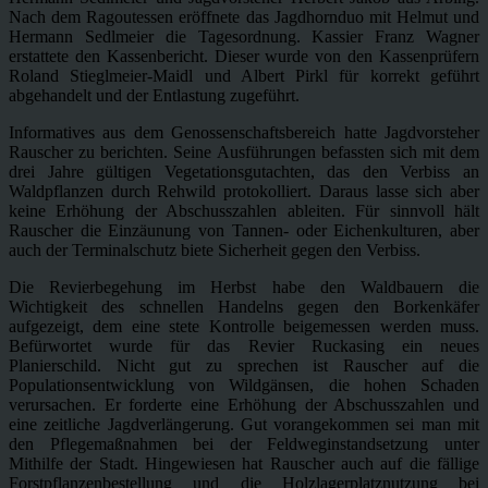
Nach dem Ragoutessen eröffnete das Jagdhornduo mit Helmut und
Hermann Sedlmeier die Tagesordnung. Kassier Franz Wagner
erstattete den Kassenbericht. Dieser wurde von den Kassenprüfern
Roland Stieglmeier-Maidl und Albert Pirkl für korrekt geführt
abgehandelt und der Entlastung zugeführt.
Informatives aus dem Genossenschaftsbereich hatte Jagdvorsteher
Rauscher zu berichten. Seine Ausführungen befassten sich mit dem
drei Jahre gültigen Vegetationsgutachten, das den Verbiss an
Waldpflanzen durch Rehwild protokolliert. Daraus lasse sich aber
keine Erhöhung der Abschusszahlen ableiten. Für sinnvoll hält
Rauscher die Einzäunung von Tannen- oder Eichenkulturen, aber
auch der Terminalschutz biete Sicherheit gegen den Verbiss.
Die Revierbegehung im Herbst habe den Waldbauern die
Wichtigkeit des schnellen Handelns gegen den Borkenkäfer
aufgezeigt, dem eine stete Kontrolle beigemessen werden muss.
Befürwortet wurde für das Revier Ruckasing ein neues
Planierschild. Nicht gut zu sprechen ist Rauscher auf die
Populationsentwicklung von Wildgänsen, die hohen Schaden
verursachen. Er forderte eine Erhöhung der Abschusszahlen und
eine zeitliche Jagdverlängerung. Gut vorangekommen sei man mit
den Pflegemaßnahmen bei der Feldweginstandsetzung unter
Mithilfe der Stadt. Hingewiesen hat Rauscher auch auf die fällige
Forstpflanzenbestellung und die Holzlagerplatznutzung bei