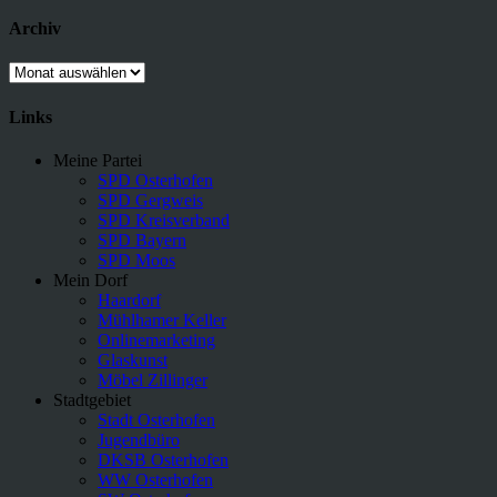
Archiv
Archiv
Links
Meine Partei
SPD Osterhofen
SPD Gergweis
SPD Kreisverband
SPD Bayern
SPD Moos
Mein Dorf
Haardorf
Mühlhamer Keller
Onlinemarketing
Glaskunst
Möbel Zillinger
Stadtgebiet
Stadt Osterhofen
Jugendbüro
DKSB Osterhofen
WW Osterhofen