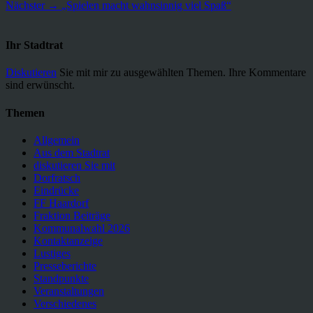
Nächster
Beitrag:
Nächster →
„Spielen macht wahnsinnig viel Spaß“
Beitrag:
Ihr Stadtrat
Diskutieren
Sie mit mir zu ausgewählten Themen. Ihre Kommentare
sind erwünscht.
Themen
Allgemein
Aus dem Stadtrat
diskutieren Sie mit
Dorfratsch
Eindrücke
FF Haardorf
Fraktion Beiträge
Kommunalwahl 2026
Kontaktanzeige
Lustiges
Presseberichte
Standpunkte
Veranstaltungen
Verschiedenes