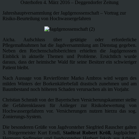
Osterhofen 4. März 2016 – Deggendorfer Zeitung
Jahreshauptversammlung der Jagdgenossenschaft – Vortrag zur
Risiko-Beurteilung von Hochwassergefahren
Aicha. Aufschluss über getätigte oder erforderliche
Pflegemaßnahmen hat die Jagdversammlung am Dienstag gegeben.
Neben den Rechenschaftsberichten erhielten die Jagdgenossen
Einblick in aktuelle Themen und Probleme. Ersichtlich wurde
daraus, dass der heimische Wald für seine Besitzer ein schwieriger
Patient bleibt.
Nach Aussage von Revierförster Marko Ambros wird wegen des
milden Winters der Borkenkäferbefall drastisch zunehmen und am
Baumbestand noch höheren Schaden verursachen als im Vorjahr.
Christian Schmidt von der Bayerischen Versicherungskammer stellte
die Gefahrenklassen für Anlieger zur Risikobewertung von
Hochwassergefahren vor. Versicherungen nutzen hierzu das sog.
Zonierungs-System.
Die besonderen Grüße von Jagdvorsteher Siegfried Rauscher galten
3. Bürgermeister Kurt Erndl,
Stadtrat Robert Kröll,
Jagdpächter
Hermann Sedlmeier und Jagdvorsteher Herbert Jakob aus Arbing.