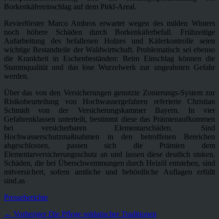
Borkenkäfereinschlag auf dem Pirkl-Areal.
Revierförster Marco Ambros erwartet wegen des milden Winters
noch höhere Schäden durch Borkenkäferbefall. Frühzeitige
Aufarbeitung des befallenen Holzes und Käferkontrolle seien
wichtige Bestandteile der Waldwirtschaft. Problematisch sei ebenso
die Krankheit in Eschenbeständen: Beim Einschlag können die
Stammqualität und das lose Wurzelwerk zur ungeahnten Gefahr
werden.
Über das von den Versicherungen genutzte Zonierungs-System zur
Risikobeurteilung von Hochwassergefahren referierte Christian
Schmidt von der Versicherungskammer Bayern. In vier
Gefahrenklassen unterteilt, bestimmt diese das Prämienaufkommen
bei versicherbaren Elementarschäden. Sind
Hochwasserschutzmaßnahmen in den betroffenen Bereichen
abgeschlossen, passen sich die Prämien dem
Elementarversicherungsschutz an und lassen diese deutlich sinken.
Schäden, die bei Überschwemmungen durch Heizöl entstehen, sind
mitversichert, sofern amtliche und behördliche Auflagen erfüllt
sind.as
Kategorien
Presseberichte
Beitragsnavigation
Vorheriger
← Vorheriger
Die Pflege soldatischer Traditionen