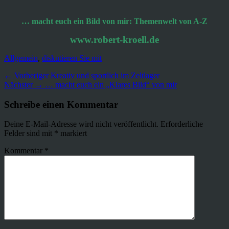
… macht euch ein Bild von mir: Themenwelt von A-Z
www.robert-kroell.de
Kategorien
Allgemein
,
diskutieren Sie mit
Beitragsnavigation
Vorheriger
← Vorheriger
Kreativ und sportlich im Zeltlager
Nächster
Beitrag:
Nächster →
… macht euch ein „Klares Bild“ von mir
Beitrag:
Schreibe einen Kommentar
Deine E-Mail-Adresse wird nicht veröffentlicht.
Erforderliche
Felder sind mit
*
markiert
Kommentar
*