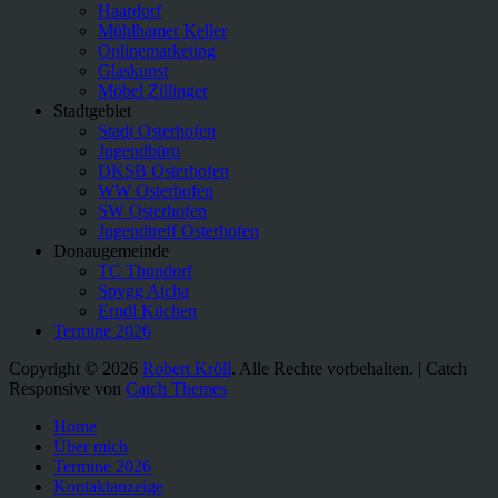
Haardorf
Mühlhamer Keller
Onlinemarketing
Glaskunst
Möbel Zillinger
Stadtgebiet
Stadt Osterhofen
Jugendbüro
DKSB Osterhofen
WW Osterhofen
SW Osterhofen
Jugendtreff Osterhofen
Donaugemeinde
TC Thundorf
Spvgg Aicha
Erndl Küchen
Termine 2026
Copyright © 2026
Robert Kröll
. Alle Rechte vorbehalten. | Catch
Responsive von
Catch Themes
Nach
Home
oben
Über mich
scrollen
Termine 2026
Kontaktanzeige