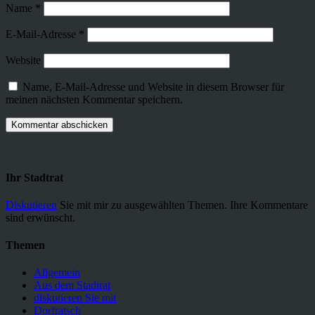
Name
*
E-Mail-Adresse
*
Website
Name, E-Mail-Adresse und Website in diesem Browser für
meinen nächsten Kommentar speichern.
Ihr Stadtrat
Diskutieren
Sie mit mir zu ausgewählten Themen. Ihre Kommentare
sind erwünscht.
Themen
Allgemein
Aus dem Stadtrat
diskutieren Sie mit
Dorfratsch