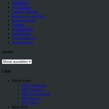
Eindrücke
FF Haardorf
Fraktion Beiträge
Kommunalwahl 2026
Kontaktanzeige
Lustiges
Presseberichte
Standpunkte
Veranstaltungen
Verschiedenes
Archiv
Archiv
Links
Meine Partei
SPD Osterhofen
SPD Gergweis
SPD Kreisverband
SPD Bayern
SPD Moos
Mein Dorf