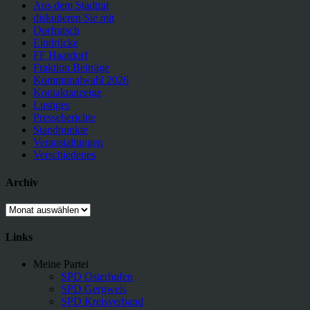
Aus dem Stadtrat
diskutieren Sie mit
Dorfratsch
Eindrücke
FF Haardorf
Fraktion Beiträge
Kommunalwahl 2026
Kontaktanzeige
Lustiges
Presseberichte
Standpunkte
Veranstaltungen
Verschiedenes
Archiv
Archiv
Links
Meine Partei
SPD Osterhofen
SPD Gergweis
SPD Kreisverband