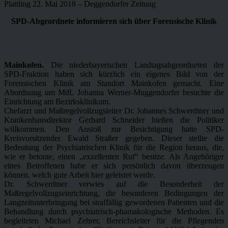
Plattling 22. Mai 2018 – Deggendorfer Zeitung
SPD-Abgeordnete informieren sich über Forensische Klinik
Mainkofen.
Die niederbayerischen Landtagsabgeordneten der
SPD-Fraktion haben sich kürzlich ein eigenes Bild von der
Forensischen Klinik am Standort Mainkofen gemacht. Eine
Abordnung um MdL Johanna Werner-Muggendorfer besuchte die
Einrichtung am Bezirksklinikum.
Chefarzt und Maßregelvollzugsleiter Dr. Johannes Schwerdtner und
Krankenhausdirektor Gerhard Schneider hießen die Politiker
willkommen. Den Anstoß zur Besichtigung hatte SPD-
Kreisvorsitzender Ewald Straßer gegeben. Dieser stellte die
Bedeutung der Psychiatrischen Klinik für die Region heraus, die,
wie er betonte, einen „exzellenten Ruf“ besitze. Als Angehöriger
eines Betroffenen habe er sich persönlich davon überzeugen
können, welch gute Arbeit hier geleistet werde.
Dr. Schwerdtner verwies auf die Besonderheit der
Maßregelvollzugseinrichtung, die besonderen Bedingungen der
Langzeitunterbringung bei straffällig gewordenen Patienten und die
Behandlung durch psychiatrisch-phamakologische Methoden. Es
begleiteten Michael Zehrer, Bereichsleiter für die Pflegenden