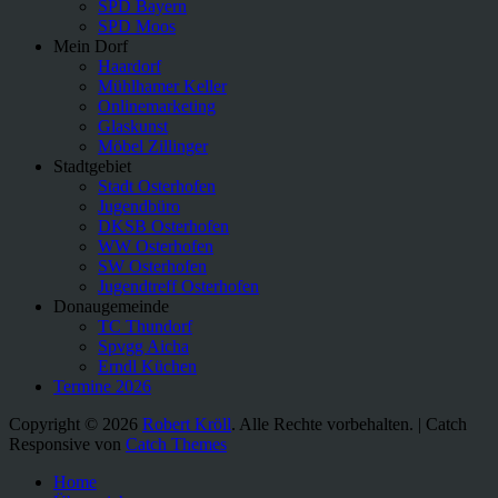
SPD Bayern
SPD Moos
Mein Dorf
Haardorf
Mühlhamer Keller
Onlinemarketing
Glaskunst
Möbel Zillinger
Stadtgebiet
Stadt Osterhofen
Jugendbüro
DKSB Osterhofen
WW Osterhofen
SW Osterhofen
Jugendtreff Osterhofen
Donaugemeinde
TC Thundorf
Spvgg Aicha
Erndl Küchen
Termine 2026
Copyright © 2026
Robert Kröll
. Alle Rechte vorbehalten. | Catch
Responsive von
Catch Themes
Nach
Home
oben