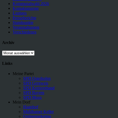
Kommunalwahl 2026
Kontaktanzeige
Lustiges
Presseberichte
Standpunkte
Veranstaltungen
Verschiedenes
Archiv
Archiv
Links
Meine Partei
SPD Osterhofen
SPD Gergweis
SPD Kreisverband
SPD Bayern
SPD Moos
Mein Dorf
Haardorf
Mühlhamer Keller
Onlinemarketing