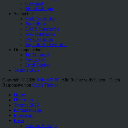
Glaskunst
Möbel Zillinger
Stadtgebiet
Stadt Osterhofen
Jugendbüro
DKSB Osterhofen
WW Osterhofen
SW Osterhofen
Jugendtreff Osterhofen
Donaugemeinde
TC Thundorf
Spvgg Aicha
Erndl Küchen
Termine 2026
Copyright © 2026
Robert Kröll
. Alle Rechte vorbehalten. | Catch
Responsive von
Catch Themes
Nach
Home
oben
Über mich
scrollen
Termine 2026
Kontaktanzeige
Impressum
Privat
Fraktion Beiträge