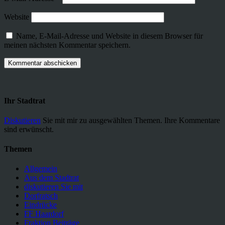
Website
Name, E-Mail-Adresse und Website in diesem Browser für
meinen nächsten Kommentar speichern.
Ihr Stadtrat
Diskutieren
Sie mit mir zu ausgewählten Themen. Ihre Kommentare
sind erwünscht.
Themen
Allgemein
Aus dem Stadtrat
diskutieren Sie mit
Dorfratsch
Eindrücke
FF Haardorf
Fraktion Beiträge