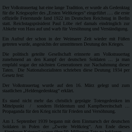
Der Volkstrauertag hat eine lange Tradition, er wurde als Gedenktag
für die Kriegsopfer des „Ersten Weltkrieges“ eingeführt …. die erste
offizielle Feierstunde fand 1922 im Deutschen Reichstag in Berlin
statt. Reichstagspräsident Paul Löbe rief damals eindringlich zur
Abkehr von Hass auf und warb für Versöhnung und Verständigung.
Ein Aufruf der schon in der Weimarer Zeit wieder mit Füßen
getreten wurde, angesichts der umstrittenen Deutung des Krieges.
Die politisch geteilte Gesellschaft erinnerte am Volkstrauertag
zunehmend an den Kampf der deutschen Soldaten … ja man
empfahl sogar der nächsten Generationen zur Nachahmung dieser
Taten. Die Nationalsozialisten schrieben diese Deutung 1934 per
Gesetz fest:
Der Volkstrauertag wurde auf den 16. März gelegt und zum
staatlichen „Heldengedenktag“ erklärt.
Es stand nicht mehr das christlich geprägte Totengedenken im
Mittelpunkt / sondern Heldentum und Kampfbereitschaft …
Propaganda für den Krieg nicht für Frieden und Versöhnung.
Am 1. September 1939 begann mit dem Einmarsch der deutschen
Soldaten in Polen der „Zweite Weltkrieg“. Am Ende dieses
„Sinnlosen Krieges“ waren über 50. Millionen Tote zu beklagen.