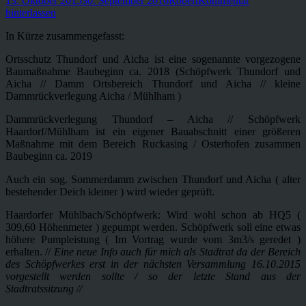
13. Oktober 2015
30. September 2016
Robert
Kommentar
am
hinterlassen
In Kürze zusammengefasst:
Ortsschutz Thundorf und Aicha ist eine sogenannte vorgezogene
Baumaßnahme Baubeginn ca. 2018 (Schöpfwerk Thundorf und
Aicha // Damm Ortsbereich Thundorf und Aicha // kleine
Dammrückverlegung Aicha / Mühlham )
Dammrückverlegung Thundorf – Aicha // Schöpfwerk
Haardorf/Mühlham ist ein eigener Bauabschnitt einer größeren
Maßnahme mit dem Bereich Ruckasing / Osterhofen zusammen
Baubeginn ca. 2019
Auch ein sog. Sommerdamm zwischen Thundorf und Aicha ( alter
bestehender Deich kleiner ) wird wieder geprüft.
Haardorfer Mühlbach/Schöpfwerk: Wird wohl schon ab HQ5 (
309,60 Höhenmeter ) gepumpt werden. Schöpfwerk soll eine etwas
höhere Pumpleistung ( Im Vortrag wurde vom 3m3/s geredet )
erhalten. //
Eine neue Info auch für mich als Stadtrat da der Bereich
des Schöpfwerkes erst in der nächsten Versammlung 16.10.2015
vorgestellt werden sollte / so der letzte Stand aus der
Stadtratssitzung //