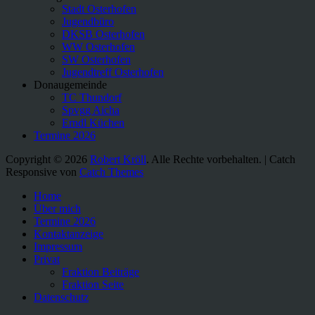
Stadt Osterhofen
Jugendbüro
DKSB Osterhofen
WW Osterhofen
SW Osterhofen
Jugendtreff Osterhofen
Donaugemeinde
TC Thundorf
Spvgg Aicha
Erndl Küchen
Termine 2026
Copyright © 2026
Robert Kröll
. Alle Rechte vorbehalten. | Catch
Responsive von
Catch Themes
Nach
Home
oben
Über mich
scrollen
Termine 2026
Kontaktanzeige
Impressum
Privat
Fraktion Beiträge
Fraktion Seite
Datenschutz