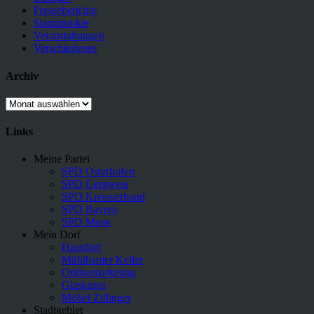
Presseberichte
Standpunkte
Veranstaltungen
Verschiedenes
Archiv
Archiv
Links
Meine Partei
SPD Osterhofen
SPD Gergweis
SPD Kreisverband
SPD Bayern
SPD Moos
Mein Dorf
Haardorf
Mühlhamer Keller
Onlinemarketing
Glaskunst
Möbel Zillinger
Stadtgebiet