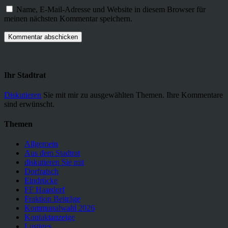
Name, E-Mail-Adresse und Website in diesem Browser für
meinen nächsten Kommentar speichern.
Ihr Stadtrat
Diskutieren
Sie mit mir zu ausgewählten Themen. Ihre Kommentare
sind erwünscht.
Themen
Allgemein
Aus dem Stadtrat
diskutieren Sie mit
Dorfratsch
Eindrücke
FF Haardorf
Fraktion Beiträge
Kommunalwahl 2026
Kontaktanzeige
Lustiges