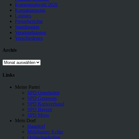
Kommunalwahl 2026
Kontaktanzeige
Lustiges
Presseberichte
Standpunkte
Veranstaltungen
Verschiedenes
Archiv
Archiv
Links
Meine Partei
SPD Osterhofen
SPD Gergweis
SPD Kreisverband
SPD Bayern
SPD Moos
Mein Dorf
Haardorf
Mühlhamer Keller
Onlinemarketing