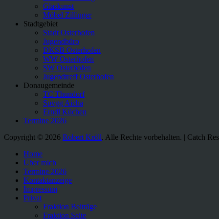
Glaskunst
Möbel Zillinger
Stadtgebiet
Stadt Osterhofen
Jugendbüro
DKSB Osterhofen
WW Osterhofen
SW Osterhofen
Jugendtreff Osterhofen
Donaugemeinde
TC Thundorf
Spvgg Aicha
Erndl Küchen
Termine 2026
Copyright © 2026
Robert Kröll
. Alle Rechte vorbehalten. | Catch R
Nach
Home
oben
Über mich
scrollen
Termine 2026
Kontaktanzeige
Impressum
Privat
Fraktion Beiträge
Fraktion Seite