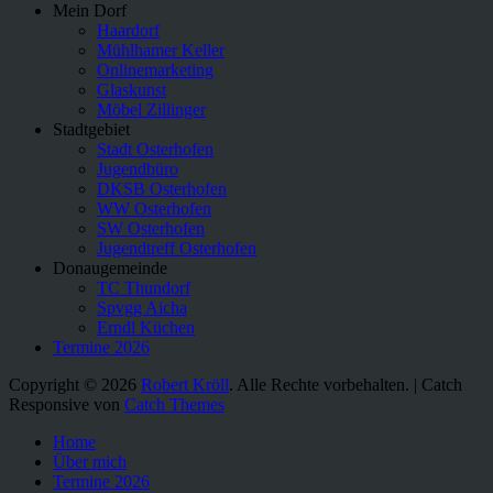
Mein Dorf
Haardorf
Mühlhamer Keller
Onlinemarketing
Glaskunst
Möbel Zillinger
Stadtgebiet
Stadt Osterhofen
Jugendbüro
DKSB Osterhofen
WW Osterhofen
SW Osterhofen
Jugendtreff Osterhofen
Donaugemeinde
TC Thundorf
Spvgg Aicha
Erndl Küchen
Termine 2026
Copyright © 2026
Robert Kröll
. Alle Rechte vorbehalten. | Catch
Responsive von
Catch Themes
Nach
Home
oben
Über mich
scrollen
Termine 2026