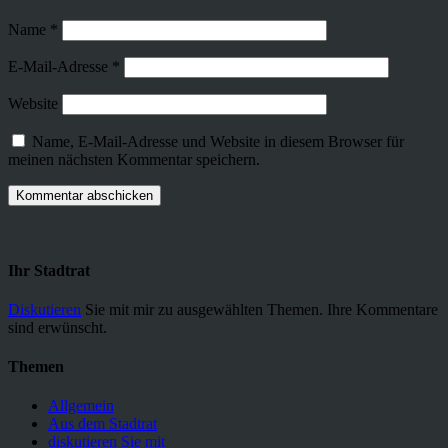
Name
*
E-Mail-Adresse
*
Website
Name, E-Mail-Adresse und Website in diesem Browser für
meinen nächsten Kommentar speichern.
Ihr Stadtrat
Diskutieren
Sie mit mir zu ausgewählten Themen. Ihre Kommentare
sind erwünscht.
Themen
Allgemein
Aus dem Stadtrat
diskutieren Sie mit