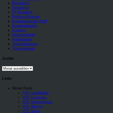
Dorfratsch
Eindrücke
FF Haardorf
Fraktion Beiträge
Kommunalwahl 2026
Kontaktanzeige
Lustiges
Presseberichte
Standpunkte
Veranstaltungen
Verschiedenes
Archiv
Archiv
Links
Meine Partei
SPD Osterhofen
SPD Gergweis
SPD Kreisverband
SPD Bayern
SPD Moos