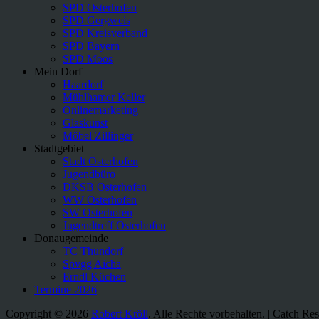
SPD Osterhofen
SPD Gergweis
SPD Kreisverband
SPD Bayern
SPD Moos
Mein Dorf
Haardorf
Mühlhamer Keller
Onlinemarketing
Glaskunst
Möbel Zillinger
Stadtgebiet
Stadt Osterhofen
Jugendbüro
DKSB Osterhofen
WW Osterhofen
SW Osterhofen
Jugendtreff Osterhofen
Donaugemeinde
TC Thundorf
Spvgg Aicha
Erndl Küchen
Termine 2026
Copyright © 2026
Robert Kröll
. Alle Rechte vorbehalten. | Catch R