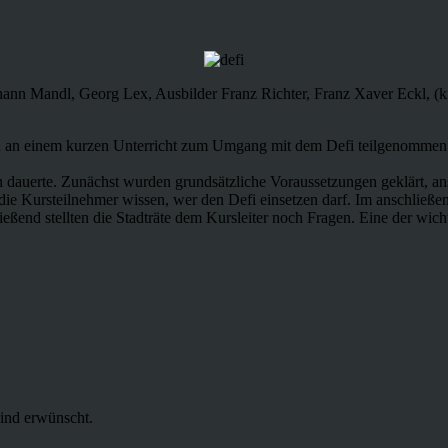
ann Mandl, Georg Lex, Ausbilder Franz Richter, Franz Xaver Eckl, (kn
nd an einem kurzen Unterricht zum Umgang mit dem Defi teilgenommen.
dauerte. Zunächst wurden grundsätzliche Voraussetzungen geklärt, ans
 die Kursteilnehmer wissen, wer den Defi einsetzen darf. Im anschlie
ßend stellten die Stadträte dem Kursleiter noch Fragen. Eine der wicht
ind erwünscht.