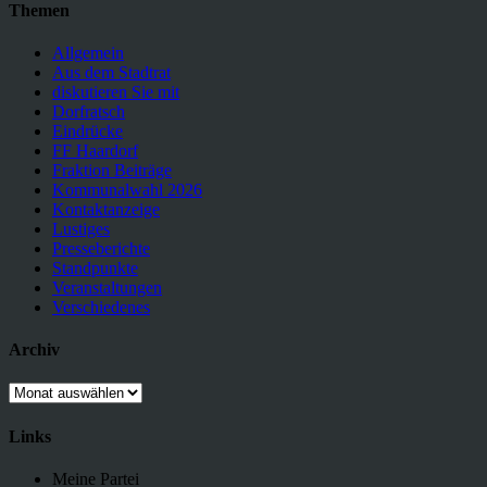
Themen
Allgemein
Aus dem Stadtrat
diskutieren Sie mit
Dorfratsch
Eindrücke
FF Haardorf
Fraktion Beiträge
Kommunalwahl 2026
Kontaktanzeige
Lustiges
Presseberichte
Standpunkte
Veranstaltungen
Verschiedenes
Archiv
Archiv
Links
Meine Partei