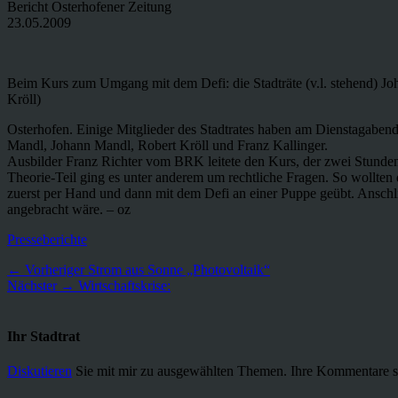
Bericht Osterhofener Zeitung
23.05.2009
Beim Kurs zum Umgang mit dem Defi: die Stadträte (v.l. stehend) Joh
Kröll)
Osterhofen. Einige Mitglieder des Stadtrates haben am Dienstagabe
Mandl, Johann Mandl, Robert Kröll und Franz Kallinger.
Ausbilder Franz Richter vom BRK leitete den Kurs, der zwei Stunden 
Theorie-Teil ging es unter anderem um rechtliche Fragen. So wollten
zuerst per Hand und dann mit dem Defi an einer Puppe geübt. Anschlie
angebracht wäre. – oz
Kategorien
Presseberichte
Beitragsnavigation
Vorheriger
← Vorheriger
Strom aus Sonne „Photovoltaik“
Nächster
Beitrag:
Nächster →
Wirtschaftskrise:
Beitrag:
Ihr Stadtrat
Diskutieren
Sie mit mir zu ausgewählten Themen. Ihre Kommentare s