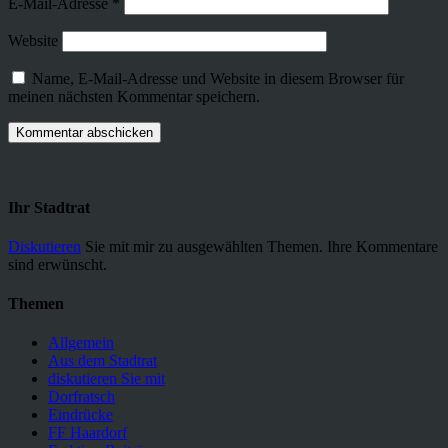
E-Mail-Adresse
*
Website
Name, E-Mail-Adresse und Website in diesem Browser für
meinen nächsten Kommentar speichern.
Ihr Stadtrat
Diskutieren
Sie mit mir zu ausgewählten Themen. Ihre Kommentare
sind erwünscht.
Themen
Allgemein
Aus dem Stadtrat
diskutieren Sie mit
Dorfratsch
Eindrücke
FF Haardorf