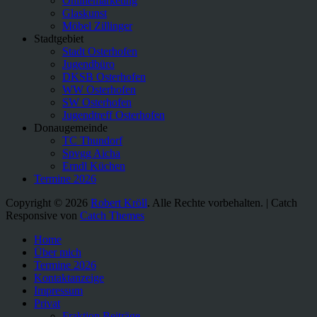
Onlinemarketing
Glaskunst
Möbel Zillinger
Stadtgebiet
Stadt Osterhofen
Jugendbüro
DKSB Osterhofen
WW Osterhofen
SW Osterhofen
Jugendtreff Osterhofen
Donaugemeinde
TC Thundorf
Spvgg Aicha
Erndl Küchen
Termine 2026
Copyright © 2026
Robert Kröll
. Alle Rechte vorbehalten. | Catch
Responsive von
Catch Themes
Nach
Home
oben
Über mich
scrollen
Termine 2026
Kontaktanzeige
Impressum
Privat
Fraktion Beiträge