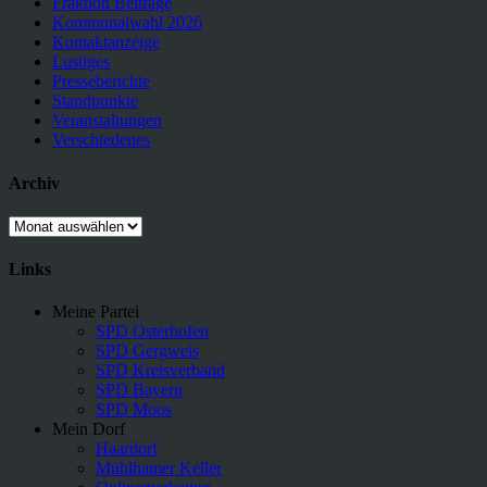
Fraktion Beiträge
Kommunalwahl 2026
Kontaktanzeige
Lustiges
Presseberichte
Standpunkte
Veranstaltungen
Verschiedenes
Archiv
Archiv
Links
Meine Partei
SPD Osterhofen
SPD Gergweis
SPD Kreisverband
SPD Bayern
SPD Moos
Mein Dorf
Haardorf
Mühlhamer Keller