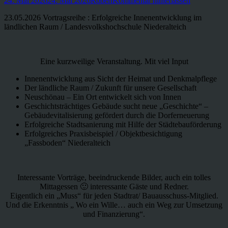
24. Mai 2026
24. Mai 2026
Robert
Kommentar hinterlassen
am
23.05.2026 Vortragsreihe : Erfolgreiche Innenentwicklung im
ländlichen Raum / Landesvolkshochschule Niederalteich
Eine kurzweilige Veranstaltung. Mit viel Input
Innenentwicklung aus Sicht der Heimat und Denkmalpflege
Der ländliche Raum / Zukunft für unsere Gesellschaft
Neuschönau – Ein Ort entwickelt sich von Innen
Geschichtsträchtiges Gebäude sucht neue „Geschichte“ –
Gebäudevitalisierung gefördert durch die Dorferneuerung
Erfolgreiche Stadtsanierung mit Hilfe der Städtebauförderung
Erfolgreiches Praxisbeispiel / Objektbesichtigung
„Fassboden“ Niederalteich
Interessante Vorträge, beeindruckende Bilder, auch ein tolles
Mittagessen 🙂 interessante Gäste und Redner.
Eigentlich ein „Muss“ für jeden Stadtrat/ Bauausschuss-Mitglied.
Und die Erkenntnis „ Wo ein Wille… auch ein Weg zur Umsetzung
und Finanzierung“.