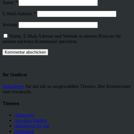
Name
*
E-Mail-Adresse
*
Website
Name, E-Mail-Adresse und Website in diesem Browser für
meinen nächsten Kommentar speichern.
Ihr Stadtrat
Diskutieren
Sie mit mir zu ausgewählten Themen. Ihre Kommentare
sind erwünscht.
Themen
Allgemein
Aus dem Stadtrat
diskutieren Sie mit
Dorfratsch