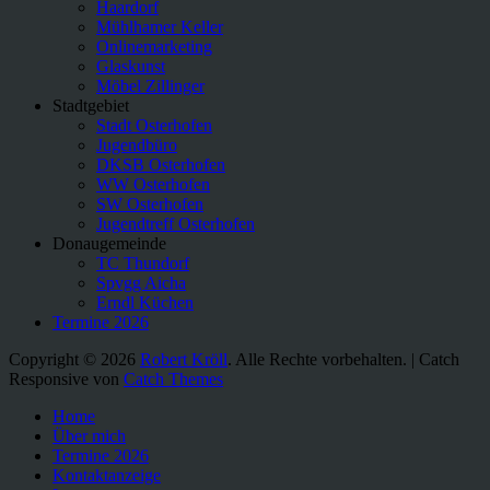
Haardorf
Mühlhamer Keller
Onlinemarketing
Glaskunst
Möbel Zillinger
Stadtgebiet
Stadt Osterhofen
Jugendbüro
DKSB Osterhofen
WW Osterhofen
SW Osterhofen
Jugendtreff Osterhofen
Donaugemeinde
TC Thundorf
Spvgg Aicha
Erndl Küchen
Termine 2026
Copyright © 2026
Robert Kröll
. Alle Rechte vorbehalten. | Catch
Responsive von
Catch Themes
Nach
Home
oben
Über mich
scrollen
Termine 2026
Kontaktanzeige