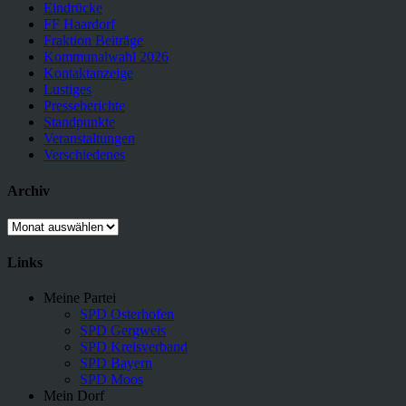
Eindrücke
FF Haardorf
Fraktion Beiträge
Kommunalwahl 2026
Kontaktanzeige
Lustiges
Presseberichte
Standpunkte
Veranstaltungen
Verschiedenes
Archiv
Archiv
Links
Meine Partei
SPD Osterhofen
SPD Gergweis
SPD Kreisverband
SPD Bayern
SPD Moos
Mein Dorf