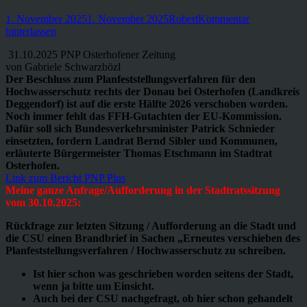
Veröffentlicht
Autor
1. November 2025
1. November 2025
Robert
Kommentar
am
hinterlassen
31.10.2025 PNP Osterhofener Zeitung
von Gabriele Schwarzbözl
Der Beschluss zum Planfeststellungsverfahren für den
Hochwasserschutz rechts der Donau bei Osterhofen (Landkreis
Deggendorf) ist auf die erste Hälfte 2026 verschoben worden.
Noch immer fehlt das FFH-Gutachten der EU-Kommission.
Dafür soll sich Bundesverkehrsminister Patrick Schnieder
einsetzten, fordern Landrat Bernd Sibler und Kommunen,
erläuterte Bürgermeister Thomas Etschmann im Stadtrat
Osterhofen.
Link zum Bericht PNP Plus
Meine ganze Anfrage/Aufforderung in der Stadtratssitzung
vom 30.10.2025:
Rückfrage zur letzten Sitzung / Aufforderung an die Stadt und
die CSU einen Brandbrief in Sachen „Erneutes verschieben des
Planfeststellungsverfahren / Hochwasserschutz zu schreiben.
Ist hier schon was geschrieben worden seitens der Stadt,
wenn ja bitte um Einsicht.
Auch bei der CSU nachgefragt, ob hier schon gehandelt