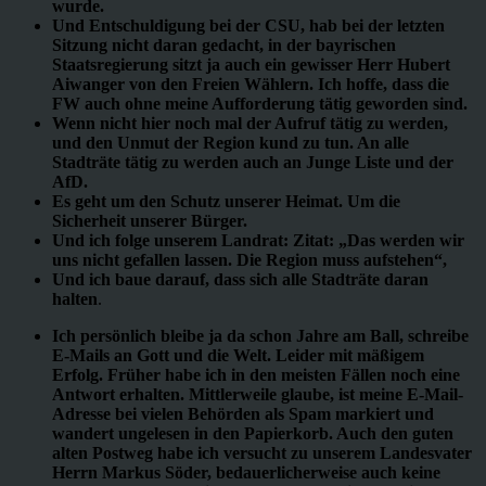
wurde.
Und Entschuldigung bei der CSU, hab bei der letzten
Sitzung nicht daran gedacht, in der bayrischen
Staatsregierung sitzt ja auch ein gewisser Herr Hubert
Aiwanger von den Freien Wählern. Ich hoffe, dass die
FW auch ohne meine Aufforderung tätig geworden sind.
Wenn nicht hier noch mal der Aufruf tätig zu werden,
und den Unmut der Region kund zu tun. An alle
Stadträte tätig zu werden auch an Junge Liste und der
AfD.
Es geht um den Schutz unserer Heimat. Um die
Sicherheit unserer Bürger.
Und ich folge unserem Landrat: Zitat: „Das werden wir
uns nicht gefallen lassen. Die Region muss aufstehen“,
Und ich baue darauf, dass sich alle Stadträte daran
halten
.
Ich persönlich bleibe ja da schon Jahre am Ball, schreibe
E-Mails an Gott und die Welt. Leider mit mäßigem
Erfolg. Früher habe ich in den meisten Fällen noch eine
Antwort erhalten. Mittlerweile glaube, ist meine E-Mail-
Adresse bei vielen Behörden als Spam markiert und
wandert ungelesen in den Papierkorb. Auch den guten
alten Postweg habe ich versucht zu unserem Landesvater
Herrn Markus Söder, bedauerlicherweise auch keine