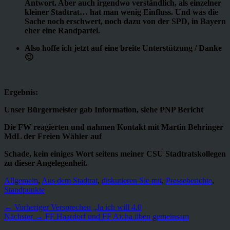
Antwort. Aber auch irgendwo verständlich, als einzelner
kleiner Stadtrat… hat man wenig Einfluss. Und was die
Sache noch erschwert, noch dazu von der SPD, in Bayern
eher eine Randpartei.
Also hoffe ich jetzt auf eine breite Unterstützung / Danke
🙂
Ergebnis:
Unser Bürgermeister gab Information, siehe PNP Bericht
Die FW reagierten und nahmen Kontakt mit Martin Behringer
MdL der Freien Wähler auf
Schade, kein einiges Wort seitens meiner CSU Stadtratskollegen
zu dieser Angelegenheit.
Kategorien
Allgemein
,
Aus dem Stadtrat
,
diskutieren Sie mit
,
Presseberichte
,
Standpunkte
Beitragsnavigation
Vorheriger
← Vorheriger
Versprechen „Ja ich will 4.0
Nächster
Beitrag:
Nächster →
FF Haardorf und FF Aicha üben gemeinsam
Beitrag: