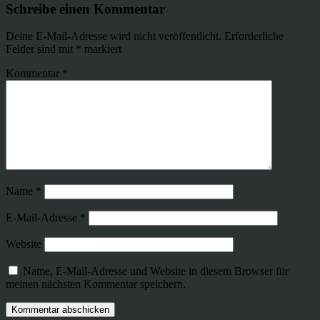
Schreibe einen Kommentar
Deine E-Mail-Adresse wird nicht veröffentlicht.
Erforderliche
Felder sind mit
*
markiert
Kommentar
*
Name
*
E-Mail-Adresse
*
Website
Name, E-Mail-Adresse und Website in diesem Browser für
meinen nächsten Kommentar speichern.