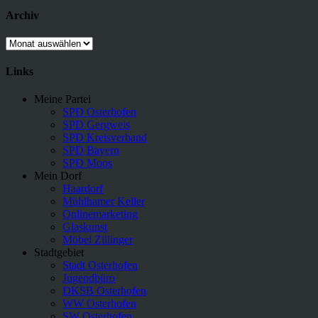
Archiv
Archiv
Links
Meine Partei
SPD Osterhofen
SPD Gergweis
SPD Kreisverband
SPD Bayern
SPD Moos
Mein Dorf
Haardorf
Mühlhamer Keller
Onlinemarketing
Glaskunst
Möbel Zillinger
Stadtgebiet
Stadt Osterhofen
Jugendbüro
DKSB Osterhofen
WW Osterhofen
SW Osterhofen