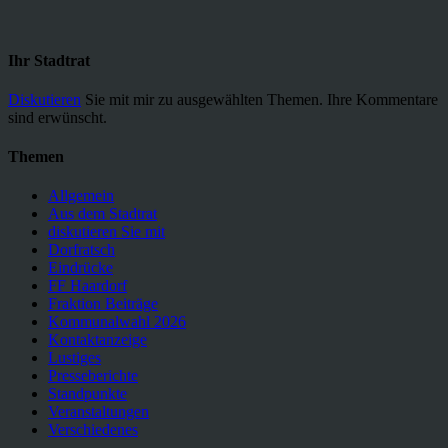
Ihr Stadtrat
Diskutieren
Sie mit mir zu ausgewählten Themen. Ihre Kommentare
sind erwünscht.
Themen
Allgemein
Aus dem Stadtrat
diskutieren Sie mit
Dorfratsch
Eindrücke
FF Haardorf
Fraktion Beiträge
Kommunalwahl 2026
Kontaktanzeige
Lustiges
Presseberichte
Standpunkte
Veranstaltungen
Verschiedenes