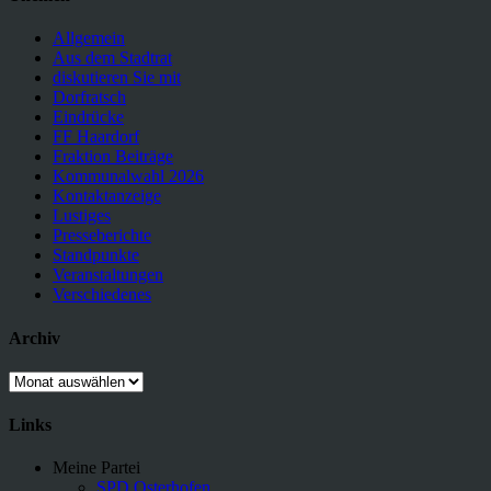
Allgemein
Aus dem Stadtrat
diskutieren Sie mit
Dorfratsch
Eindrücke
FF Haardorf
Fraktion Beiträge
Kommunalwahl 2026
Kontaktanzeige
Lustiges
Presseberichte
Standpunkte
Veranstaltungen
Verschiedenes
Archiv
Archiv
Links
Meine Partei
SPD Osterhofen