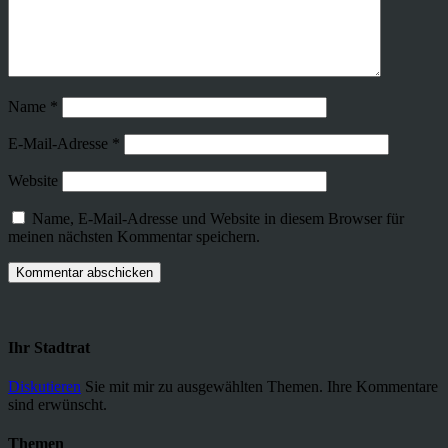
Name
*
E-Mail-Adresse
*
Website
Name, E-Mail-Adresse und Website in diesem Browser für
meinen nächsten Kommentar speichern.
Ihr Stadtrat
Diskutieren
Sie mit mir zu ausgewählten Themen. Ihre Kommentare
sind erwünscht.
Themen