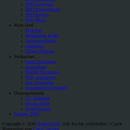
SPD Gergweis
SPD Kreisverband
SPD Bayern
SPD Moos
Mein Dorf
Haardorf
Mühlhamer Keller
Onlinemarketing
Glaskunst
Möbel Zillinger
Stadtgebiet
Stadt Osterhofen
Jugendbüro
DKSB Osterhofen
WW Osterhofen
SW Osterhofen
Jugendtreff Osterhofen
Donaugemeinde
TC Thundorf
Spvgg Aicha
Erndl Küchen
Termine 2026
Copyright © 2026
Robert Kröll
. Alle Rechte vorbehalten. | Catch
Responsive von
Catch Themes