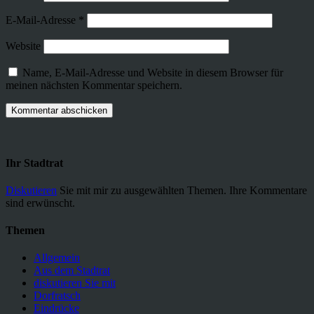
E-Mail-Adresse
*
Website
Name, E-Mail-Adresse und Website in diesem Browser für
meinen nächsten Kommentar speichern.
Ihr Stadtrat
Diskutieren
Sie mit mir zu ausgewählten Themen. Ihre Kommentare
sind erwünscht.
Themen
Allgemein
Aus dem Stadtrat
diskutieren Sie mit
Dorfratsch
Eindrücke