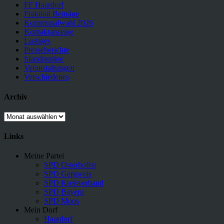
FF Haardorf
Fraktion Beiträge
Kommunalwahl 2026
Kontaktanzeige
Lustiges
Presseberichte
Standpunkte
Veranstaltungen
Verschiedenes
Archiv
Archiv
Links
Meine Partei
SPD Osterhofen
SPD Gergweis
SPD Kreisverband
SPD Bayern
SPD Moos
Mein Dorf
Haardorf