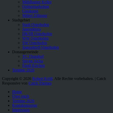
Mühlhamer Keller
Onlinemarketing
Glaskunst
Möbel Zillinger
Stadtgebiet
Stadt Osterhofen
Jugendbüro
DKSB Osterhofen
WW Osterhofen
SW Osterhofen
Jugendtreff Osterhofen
Donaugemeinde
TC Thundorf
Spvgg Aicha
Erndl Küchen
Termine 2026
Copyright © 2026
Robert Kröll
. Alle Rechte vorbehalten. | Catch
Responsive von
Catch Themes
Nach
Home
oben
Über mich
scrollen
Termine 2026
Kontaktanzeige
Impressum