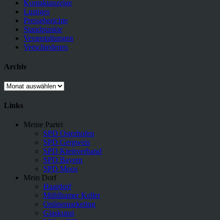
Kontaktanzeige
Lustiges
Presseberichte
Standpunkte
Veranstaltungen
Verschiedenes
Archiv
Archiv
Links
Meine Partei
SPD Osterhofen
SPD Gergweis
SPD Kreisverband
SPD Bayern
SPD Moos
Mein Dorf
Haardorf
Mühlhamer Keller
Onlinemarketing
Glaskunst