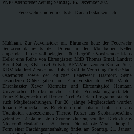
PNP Osterhofener Zeitung Samstag, 16. Dezember 2023
Feuerwehrsenioren rechts der Donau bedanken sich
Mühlham. Zur Adventsfeier mit Ehrungen hatte der Feuerwehr
Seniorenclub rechts der Donau in den Mühlhamer Keller
eingeladen. In der voll belegten Hütte begrüßte Vorsitzender Klaus
Heller eine Reihe von Ehrengästen: MdB Thomas Erndl, Landrat
Bernd Sibler, KBI Josef Fritsch, KFV-Vorsitzenden Konrad Seis,
KBM Manfred Ziegler und Robert Kröll in Vertretung für die Stadt
Osterhofen sowie der örtlichen Feuerwehr Haardorf. Seine
besonderen Grüße galten auch Ehrenvorsitzenden Willi Mahler,
Ehrenkassier Xaver Kiermeier und Ehrenmitglied Hermann
Unverdorben. Den besinnlichen Teil der Veranstaltung gestalteten
Franz Klingerbeck und Herbert Gerl. Auf dem Programm standen
auch Mitgliederehrungen. Für 20- jährige Mitgliedschaft wurden
Johann Blömecke aus Ringkofen und Johann Loibl sen. aus
Uttenkofen ausgezeichnet. Therese Retzer aus Stephansposching
gehört seit 25 Jahren dem Seniorenclub an, Günther Dietrich aus
Niedermünchsdorf seit 35 Jahren. Die nächste Veranstaltung in
Form einer Faschingsunterhaltung findet am Sonntag, 21. Januar,