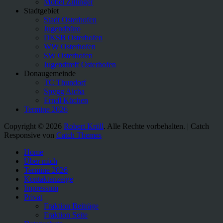
Möbel Zillinger
Stadtgebiet
Stadt Osterhofen
Jugendbüro
DKSB Osterhofen
WW Osterhofen
SW Osterhofen
Jugendtreff Osterhofen
Donaugemeinde
TC Thundorf
Spvgg Aicha
Erndl Küchen
Termine 2026
Copyright © 2026
Robert Kröll
. Alle Rechte vorbehalten. | Catch
Responsive von
Catch Themes
Nach
Home
oben
Über mich
scrollen
Termine 2026
Kontaktanzeige
Impressum
Privat
Fraktion Beiträge
Fraktion Seite