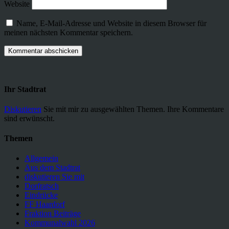
Website
Name, E-Mail-Adresse und Website in diesem Browser für
meinen nächsten Kommentar speichern.
Ihr Stadtrat
Diskutieren
Sie mit mir zu ausgewählten Themen. Ihre Kommentare
sind erwünscht.
Themen
Allgemein
Aus dem Stadtrat
diskutieren Sie mit
Dorfratsch
Eindrücke
FF Haardorf
Fraktion Beiträge
Kommunalwahl 2026