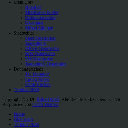
Mein Dorf
Haardorf
Mühlhamer Keller
Onlinemarketing
Glaskunst
Möbel Zillinger
Stadtgebiet
Stadt Osterhofen
Jugendbüro
DKSB Osterhofen
WW Osterhofen
SW Osterhofen
Jugendtreff Osterhofen
Donaugemeinde
TC Thundorf
Spvgg Aicha
Erndl Küchen
Termine 2026
Copyright © 2026
Robert Kröll
. Alle Rechte vorbehalten. | Catch
Responsive von
Catch Themes
Nach
Home
oben
Über mich
scrollen
Termine 2026