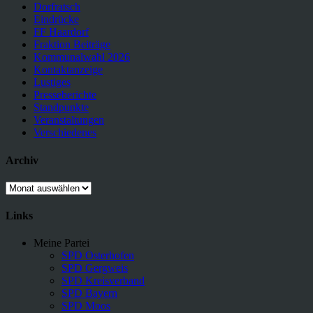
Dorfratsch
Eindrücke
FF Haardorf
Fraktion Beiträge
Kommunalwahl 2026
Kontaktanzeige
Lustiges
Presseberichte
Standpunkte
Veranstaltungen
Verschiedenes
Archiv
Archiv
Links
Meine Partei
SPD Osterhofen
SPD Gergweis
SPD Kreisverband
SPD Bayern
SPD Moos