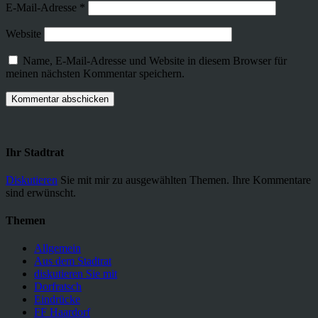
E-Mail-Adresse
*
Website
Name, E-Mail-Adresse und Website in diesem Browser für
meinen nächsten Kommentar speichern.
Ihr Stadtrat
Diskutieren
Sie mit mir zu ausgewählten Themen. Ihre Kommentare
sind erwünscht.
Themen
Allgemein
Aus dem Stadtrat
diskutieren Sie mit
Dorfratsch
Eindrücke
FF Haardorf