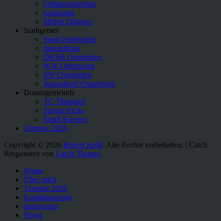
Onlinemarketing
Glaskunst
Möbel Zillinger
Stadtgebiet
Stadt Osterhofen
Jugendbüro
DKSB Osterhofen
WW Osterhofen
SW Osterhofen
Jugendtreff Osterhofen
Donaugemeinde
TC Thundorf
Spvgg Aicha
Erndl Küchen
Termine 2026
Copyright © 2026
Robert Kröll
. Alle Rechte vorbehalten. | Catch
Responsive von
Catch Themes
Nach
Home
oben
Über mich
scrollen
Termine 2026
Kontaktanzeige
Impressum
Privat