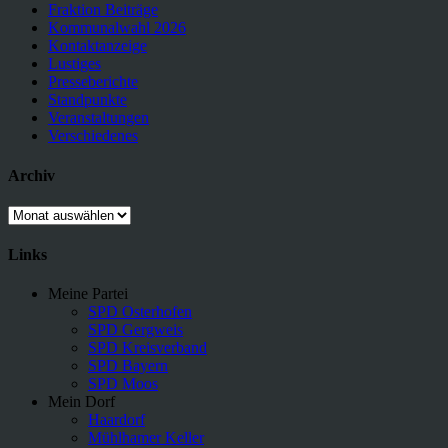
Fraktion Beiträge
Kommunalwahl 2026
Kontaktanzeige
Lustiges
Presseberichte
Standpunkte
Veranstaltungen
Verschiedenes
Archiv
Archiv
Links
Meine Partei
SPD Osterhofen
SPD Gergweis
SPD Kreisverband
SPD Bayern
SPD Moos
Mein Dorf
Haardorf
Mühlhamer Keller