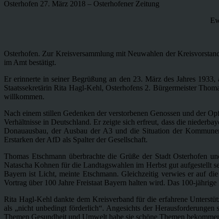
Osterhofen 27. März 2018 – Osterhofener Zeitung
Ew
Osterhofen. Zur Kreisversammlung mit Neuwahlen der Kreisvorstand
im Amt bestätigt.
Er erinnerte in seiner Begrüßung an den 23. März des Jahres 1933,
Staatssekretärin Rita Hagl-Kehl, Osterhofens 2. Bürgermeister Th
willkommen.
Nach einem stillen Gedenken der verstorbenen Genossen und der Opfer
Verhältnisse in Deutschland. Er zeigte sich erfreut, dass die niederb
Donauausbau, der Ausbau der A3 und die Situation der Kommunen.
Erstarken der AfD als Spalter der Gesellschaft.
Thomas Etschmann überbrachte die Grüße der Stadt Osterhofen und g
Natascha Kohnen für die Landtagswahlen im Herbst gut aufgestellt sei
Bayern ist Licht, meinte Etschmann. Gleichzeitig verwies er auf 
Vortrag über 100 Jahre Freistaat Bayern halten wird. Das 100-jähri
Rita Hagl-Kehl dankte dem Kreisverband für die erfahrene Unterstüt
als „nicht unbedingt förderlich“. Angesichts der Herausforderungen
Themen Gesundheit und Umwelt habe sie schöne Themen bekommen, für 