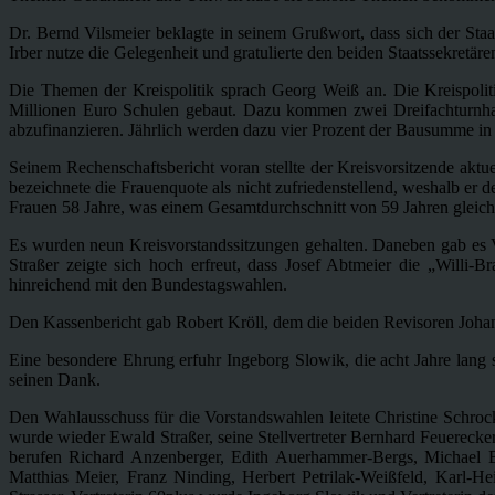
Dr. Bernd Vilsmeier beklagte in seinem Grußwort, dass sich der Sta
Irber nutze die Gelegenheit und gratulierte den beiden Staatssekretäre
Die Themen der Kreispolitik sprach Georg Weiß an. Die Kreispolit
Millionen Euro Schulen gebaut. Dazu kommen zwei Dreifachturnhal
abzufinanzieren. Jährlich werden dazu vier Prozent der Bausumme i
Seinem Rechenschaftsbericht voran stellte der Kreisvorsitzende aktu
bezeichnete die Frauenquote als nicht zufriedenstellend, weshalb er 
Frauen 58 Jahre, was einem Gesamtdurchschnitt von 59 Jahren glei
Es wurden neun Kreisvorstandssitzungen gehalten. Daneben gab es V
Straßer zeigte sich hoch erfreut, dass Josef Abtmeier die „Willi
hinreichend mit den Bundestagswahlen.
Den Kassenbericht gab Robert Kröll, dem die beiden Revisoren Johann 
Eine besondere Ehrung erfuhr Ingeborg Slowik, die acht Jahre lang 
seinen Dank.
Den Wahlausschuss für die Vorstandswahlen leitete Christine Schroc
wurde wieder Ewald Straßer, seine Stellvertreter Bernhard Feuereck
berufen Richard Anzenberger, Edith Auerhammer-Bergs, Michael B
Matthias Meier, Franz Ninding, Herbert Petrilak-Weißfeld, Karl-