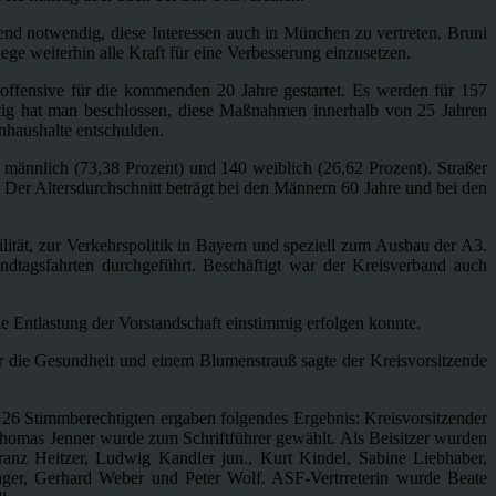
end notwendig, diese Interessen auch in München zu vertreten. Bruni
lege weiterhin alle Kraft für eine Verbesserung einzusetzen.
offensive für die kommenden 20 Jahre gestartet. Es werden für 157
tig hat man beschlossen, diese Maßnahmen innerhalb von 25 Jahren
haushalte entschulden.
6 männlich (73,38 Prozent) und 140 weiblich (26,62 Prozent). Straßer
. Der Altersdurchschnitt beträgt bei den Männern 60 Jahre und bei den
tät, zur Verkehrspolitik in Bayern und speziell zum Ausbau der A3.
ndtagsfahrten durchgeführt. Beschäftigt war der Kreisverband auch
ie Entlastung der Vorstandschaft einstimmig erfolgen konnte.
ür die Gesundheit und einem Blumenstrauß sagte der Kreisvorsitzende
 26 Stimmberechtigten ergaben folgendes Ergebnis: Kreisvorsitzender
Thomas Jenner wurde zum Schriftführer gewählt. Als Beisitzer wurden
nz Heitzer, Ludwig Kandler jun., Kurt Kindel, Sabine Liebhaber,
nger, Gerhard Weber und Peter Wolf. ASF-Vertrreterin wurde Beate