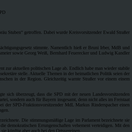
SPD
äu Stuben“ getroffen. Dabei wurde Kreisvorsitzender Ewald Straßer
mächtigungsgesetz stimmte. Namentlich hieß er Bruni Irber, MdB und
ilsmeier sowie Georg Weiß, Bernhard Feuerecker und Ludwig Kandler
t zur aktuellen politischen Lage ab. Endlich habe man wieder stabile
ekretäre stelle. Aktuelle Themen in der heimatlichen Politik seien der
chen in der Region. Gleichzeitig warnte Straßer vor einem einem
igte sich überzeugt, dass die SPD mit der neuen Landesvorsitzenden
tei, sondern auch für Bayern insgesamt, denn nicht alles im Freistaat
 bei der SPD-Fraktionsvorsitzender MdL Markus Rinderspacher einen
ngen.
 bezeichnete. Die stimmungsmäßige Lage im Parlament bezeichnete sie
d die demokratischen Errungenschaften vehement verteidigen. Mit den
ie künftig aber auch bei den Ortsvereinen.