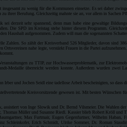
at insgesamt zu wenig für die Kommunen einsetze. Es sei daher zwing
n zu ihrer Berufung. Gleichzeitig mahnte sie an, vor allem in Sachen Pf
ik sei derzeit sehr spannend, denn man habe eine gewaltige Bildungs
len. Die SPD im Kreistag stehe hinter diesem Programm. Gleichzei
n den Haushalt aufgenommen. Zudem will man die sogenannten Schatten
elle Zahlen. So zählt der Kreisverband 526 Mitglieder, davon sind 38
den Ortsvereinen nahe legte, verstärkt Frauen in die Partei aufzunehmen
chkommt.
eranstaltungen zu TTIP, zur Hochwasserproblematik, zur Elektromobili
-Brandt-Medaille überreicht werden konnte. Außerdem wurden zwei La
Irber und Jochen Seidl eine tadellose Arbeit bescheinigten, so dass d
stellvertretende Kreisvorsitzende gewesen ist. Mit besten Wünschen f
k, assistiert von Inge Slowik und Dr. Bernd Vilsmeier. Die Wahlen der
er, Thomas Müller und Susanne Riedl. Kassier blieb Robert Kröll und 
aumgartner, Max Furtmair, Eugen Gegenfurtner, Wilhelm Haban, Fra
Heinz Schleinkofer, Erich Schmidt, Ulrike Sommer, Dr. Roman Staudi