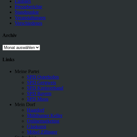
Lustiges
Presseberichte
Standpunkte
Veranstaltungen
Verschiedenes
Archiv
Archiv
Links
Meine Partei
SPD Osterhofen
SPD Gergweis
SPD Kreisverband
SPD Bayern
SPD Moos
Mein Dorf
Haardorf
Mühlhamer Keller
Onlinemarketing
Glaskunst
Möbel Zillinger