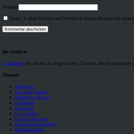
Website
Name, E-Mail-Adresse und Website in diesem Browser für meine
Ihr Stadtrat
Diskutieren
Sie mit mir zu ausgewählten Themen. Ihre Kommentare s
Themen
Allgemein
Aus dem Stadtrat
diskutieren Sie mit
Dorfratsch
Eindrücke
FF Haardorf
Fraktion Beiträge
Kommunalwahl 2026
Kontaktanzeige