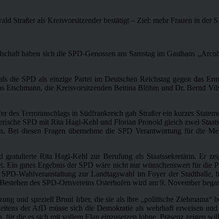
ald Straßer als Kreisvorsitzender bestätigt – Ziel: mehr Frauen in der 
schaft haben sich die SPD-Genossen am Samstag im Gasthaus „Arcobr
 als die SPD als einzige Partei im Deutschen Reichstag gegen das Er
omas Etschmann, die Kreisvorsitzenden Bettina Blöhm und Dr. Bernd V
 des Terroranschlags in Südfrankreich gab Straßer ein kurzes Statemen
ayerische SPD mit Rita Hagl-Kehl und Florian Pronold gleich zwei Staatss
 Bei diesen Fragen übernehme die SPD Verantwortung für die Mens
ratulierte Rita Hagl-Kehl zur Berufung als Staatssekretärin. Er ze
. Ein gutes Ergebnis der SPD wäre nicht nur wünschenswert für die Par
die SPD-Wahlveranstaltung zur Landtagswahl im Foyer der Stadthalle,
ge Bestehen des SPD-Ortsvereins Osterhofen wird am 9. November bega
zung und speziell Bruni Irber, die sie als ihre „politische Ziehmama“
 seitens der AfD müsse sich die Demokratie als wehrhaft erweisen un
die es sich mit vollem Elan einzusetzen lohne. Präsenz zeigen will s