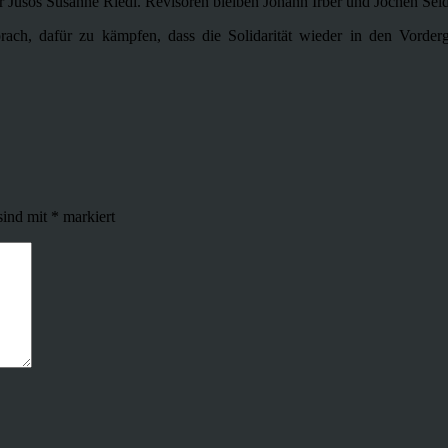
er Jusos Susanne Riedl. Revisoren bleiben Johann Irber und Jochen Seid
sprach, dafür zu kämpfen, dass die Solidarität wieder in den Vord
sind mit
*
markiert