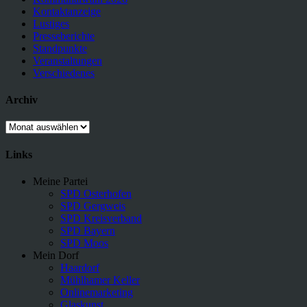
Kontaktanzeige
Lustiges
Presseberichte
Standpunkte
Veranstaltungen
Verschiedenes
Archiv
Archiv
Links
Meine Partei
SPD Osterhofen
SPD Gergweis
SPD Kreisverband
SPD Bayern
SPD Moos
Mein Dorf
Haardorf
Mühlhamer Keller
Onlinemarketing
Glaskunst