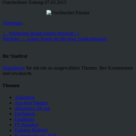
Osterhofener Zeitung 07.03.2015
Kategorien
Allgemein
Beitragsnavigation
Vorheriger
← Vorheriger
Brand schnell gelöscht :-)
Nächster
Beitrag:
Nächster →
Gottes Segen für die neue Tragkraftspritze
Beitrag:
Ihr Stadtrat
Diskutieren
Sie mit mir zu ausgewählten Themen. Ihre Kommentare
sind erwünscht.
Themen
Allgemein
Aus dem Stadtrat
diskutieren Sie mit
Dorfratsch
Eindrücke
FF Haardorf
Fraktion Beiträge
Kommunalwahl 2026