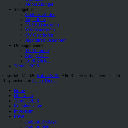
Möbel Zillinger
Stadtgebiet
Stadt Osterhofen
Jugendbüro
DKSB Osterhofen
WW Osterhofen
SW Osterhofen
Jugendtreff Osterhofen
Donaugemeinde
TC Thundorf
Spvgg Aicha
Erndl Küchen
Termine 2026
Copyright © 2026
Robert Kröll
. Alle Rechte vorbehalten. | Catch
Responsive von
Catch Themes
Nach
Home
oben
Über mich
scrollen
Termine 2026
Kontaktanzeige
Impressum
Privat
Fraktion Beiträge
Fraktion Seite