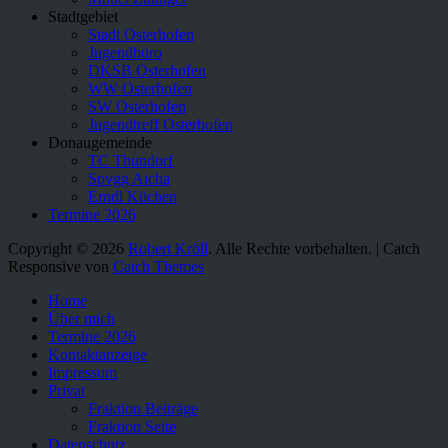
Stadtgebiet
Stadt Osterhofen
Jugendbüro
DKSB Osterhofen
WW Osterhofen
SW Osterhofen
Jugendtreff Osterhofen
Donaugemeinde
TC Thundorf
Spvgg Aicha
Erndl Küchen
Termine 2026
Copyright © 2026
Robert Kröll
. Alle Rechte vorbehalten. | Catch
Responsive von
Catch Themes
Nach
Home
oben
Über mich
scrollen
Termine 2026
Kontaktanzeige
Impressum
Privat
Fraktion Beiträge
Fraktion Seite
Datenschutz