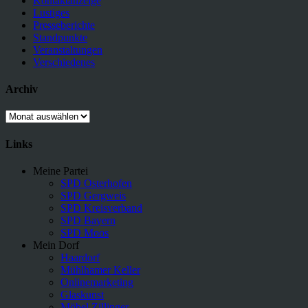
Kontaktanzeige
Lustiges
Presseberichte
Standpunkte
Veranstaltungen
Verschiedenes
Archiv
Archiv
Links
Meine Partei
SPD Osterhofen
SPD Gergweis
SPD Kreisverband
SPD Bayern
SPD Moos
Mein Dorf
Haardorf
Mühlhamer Keller
Onlinemarketing
Glaskunst
Möbel Zillinger