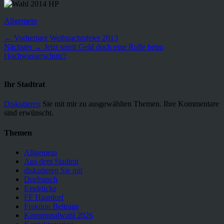
Kategorien
Allgemein
Beitragsnavigation
Vorheriger
← Vorheriger
Weihnachtsfeier 2013
Nächster
Beitrag:
Nächster →
Jetzt spielt Geld doch eine Rolle beim
Beitrag:
Hochwasserschutz?
Ihr Stadtrat
Diskutieren
Sie mit mir zu ausgewählten Themen. Ihre Kommentare
sind erwünscht.
Themen
Allgemein
Aus dem Stadtrat
diskutieren Sie mit
Dorfratsch
Eindrücke
FF Haardorf
Fraktion Beiträge
Kommunalwahl 2026