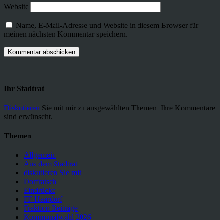
Website
Name, E-Mail-Adresse und Website in diesem Browser für
meinen nächsten Kommentar speichern.
Ihr Stadtrat
Diskutieren
Sie mit mir zu ausgewählten Themen. Ihre Kommentare
sind erwünscht.
Themen
Allgemein
Aus dem Stadtrat
diskutieren Sie mit
Dorfratsch
Eindrücke
FF Haardorf
Fraktion Beiträge
Kommunalwahl 2026