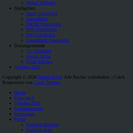
Möbel Zillinger
Stadtgebiet
Stadt Osterhofen
Jugendbüro
DKSB Osterhofen
WW Osterhofen
SW Osterhofen
Jugendtreff Osterhofen
Donaugemeinde
TC Thundorf
Spvgg Aicha
Erndl Küchen
Termine 2026
Copyright © 2026
Robert Kröll
. Alle Rechte vorbehalten. | Catch
Responsive von
Catch Themes
Nach
Home
oben
Über mich
scrollen
Termine 2026
Kontaktanzeige
Impressum
Privat
Fraktion Beiträge
Fraktion Seite