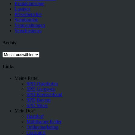
Kontaktanzeige
Lustiges
Presseberichte
Standpunkte
Veranstaltungen
Verschiedenes
Archiv
Archiv
Links
Meine Partei
SPD Osterhofen
SPD Gergweis
SPD Kreisverband
SPD Bayern
SPD Moos
Mein Dorf
Haardorf
Mühlhamer Keller
Onlinemarketing
Glaskunst